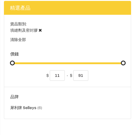
精選產品
貨品類別
填縫劑及密封膠
清除全部
價錢
$
-
$
品牌
貨
犀利牌 Selleys
6
品