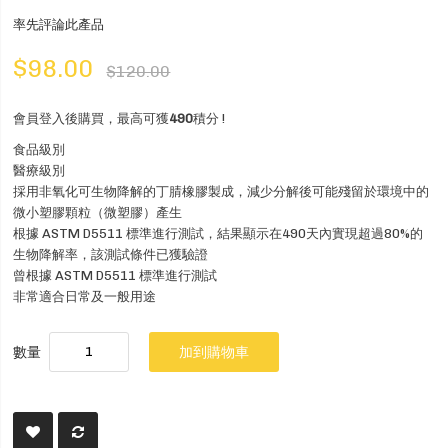
率先評論此產品
$98.00
$120.00
會員登入後購買，最高可獲
490
積分 !
食品級別
醫療級別
採用非氧化可生物降解的丁腈橡膠製成，減少分解後可能殘留於環境中的
微小塑膠顆粒（微塑膠）產生
根據 ASTM D5511 標準進行測試，結果顯示在490天內實現超過80%的
生物降解率，該測試條件已獲驗證
曾根據 ASTM D5511 標準進行測試
非常適合日常及一般用途
數量
加到購物車