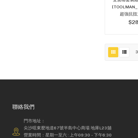
ITOOLMAN_
超強抗扭
$28
聯絡我們
門市地址：
尖沙咀東麼地道67號半島中心商場 地庫L23舖
營業時間：星期一至六 : 上午09:30 - 下午6:30