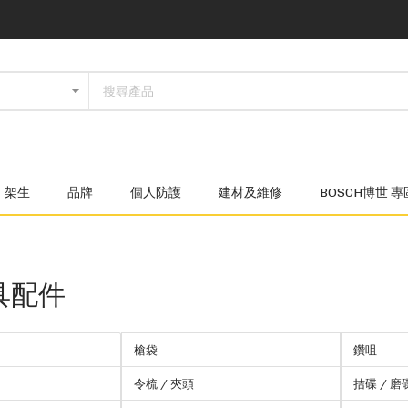
架生
品牌
個人防護
建材及維修
BOSCH博世 專
具配件
槍袋
鑽咀
令梳 / 夾頭
拮碟 / 磨