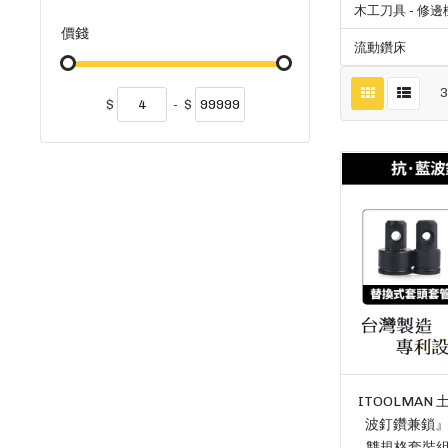
木工刀具 - 修邊
價錢
流動鑽床
$
-
$
ITOOLMAN 
波釘鑽兼鎖』 5.
雙規格套裝組