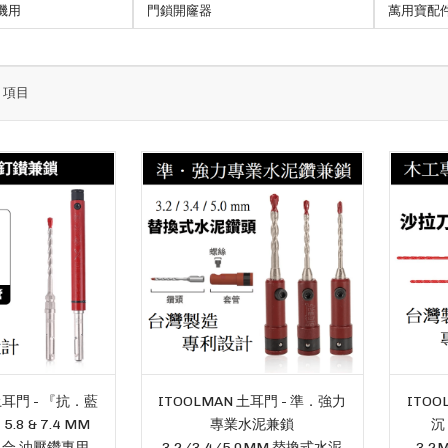
機用
門鎖開窿器
萬用寶配
3
項目
土耳門 - 『抗．藍
ITOOLMAN 土耳門 - 準．強力
ITOO
8 & 7.4 MM
專業水泥兼鎖
沉
合 油壓鑽專用
3.2/3.4/5.0MM 替換式水泥
3.2