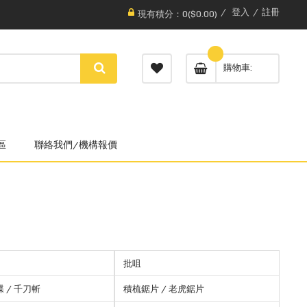
登入
註冊
現有積分：0($0.00)
購物車
區
聯絡我們/機構報價
批咀
碟 / 千刀斬
積梳鋸片 / 老虎鋸片