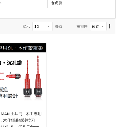
件
老虎剪
顯示
每頁
按排序
LMAN 土耳門 - 木工專用
．木作鑽兼鎖沙拉刀
MM (引孔、沉孔二合一)