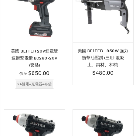
美國 BEITER - 950W 強力
美國 BEITER 20V鋰電雙
衝擊油壓鑽 (三用: 混凝
速衝擊電鑽 BC280-20V
土、鋼材、木材)
(套裝)
$480.00
$650.00
低至
2A雙電+充電器+布袋