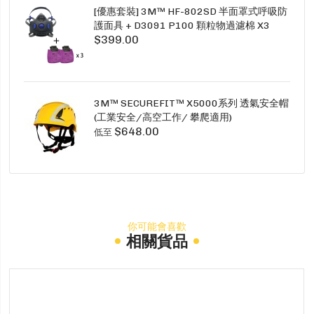
[優惠套裝] 3M™ HF-802SD 半面罩式呼吸防
護面具 + D3091 P100 顆粒物過濾棉 X3
$399.00
SECURE CLICK HF-802SD HF-800SD 系列
3M™ SECUREFIT™ X5000系列 透氣安全帽
(工業安全/高空工作/ 攀爬適用)
$648.00
低至
你可能會喜歡
相關貨品