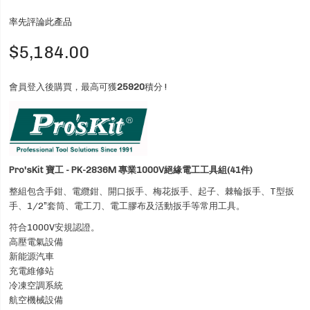
率先評論此產品
$5,184.00
會員登入後購買，最高可獲
25920
積分 !
Pro'sKit 寶工 - PK-2836M 專業1000V絕緣電工工具組(41件)
整組包含手鉗、電纜鉗、開口扳手、梅花扳手、起子、棘輪扳手、T型扳
手、1/2”套筒、電工刀、電工膠布及活動扳手等常用工具。
符合1000V安規認證。
高壓電氣設備
新能源汽車
充電維修站
冷凍空調系統
航空機械設備