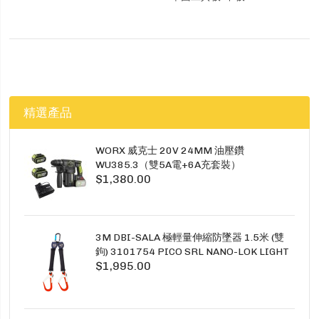
精選產品
WORX 威克士 20V 24MM 油壓鑽
WU385.3（雙5A電+6A充套裝）
$1,380.00
3M DBI-SALA 極輕量伸縮防墜器 1.5米 (雙
鉤) 3101754 PICO SRL NANO-LOK LIGHT
$1,995.00
1.5M TWINS