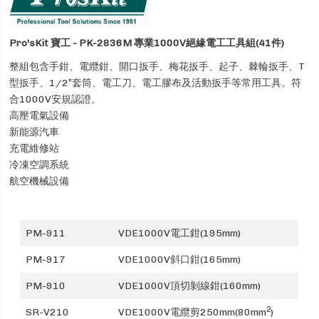
Pro'sKit 寶工 - PK-2836M 專業1000V絕緣電工工具組(41件)
整組包含手鉗、電纜鉗、開口扳手、梅花扳手、起子、棘輪扳手、T
型扳手、1/2”套筒、電工刀、電工膠布及活動扳手等常用工具。符
合1000V安規認證。
高壓電氣設備
新能源汽車
充電維修站
冷凍空調系統
航空機械設備
PM-911
VDE1000V電工鉗(195mm)
PM-917
VDE1000V斜口鉗(165mm)
PM-910
VDE1000V頂切剝線鉗(160mm)
2
SR-V210
VDE1000V電纜剪250mm(80mm
)