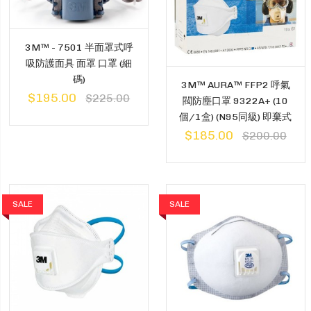
3M™ - 7501 半面罩式呼
吸防護面具 面罩 口罩 (細
碼)
3M™ AURA™ FFP2 呼氣
$195.00
$225.00
閥防塵口罩 9322A+ (10
個/1盒) (N95同級) 即棄式
$185.00
$200.00
SALE
SALE