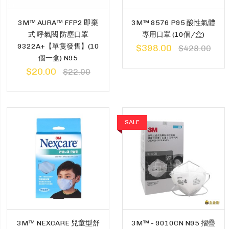
3M™ AURA™ FFP2 即棄
3M™ 8576 P95 酸性氣體
式 呼氣閥 防塵口罩
專用口罩 (10個/盒)
9322A+【單隻發售】(10
$398.00
$428.00
個一盒) N95
$20.00
$22.00
SALE
3M™ NEXCARE 兒童型舒
3M™ - 9010CN N95 摺疊