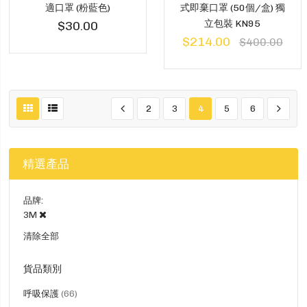
適口罩 (粉藍色)
式即棄口罩 (50個/盒) 獨
立包裝 KN95
$30.00
$214.00
$400.00
2
3
4
5
6
精選產品
品牌
3M
清除全部
貨品類別
貨
呼吸保護
66