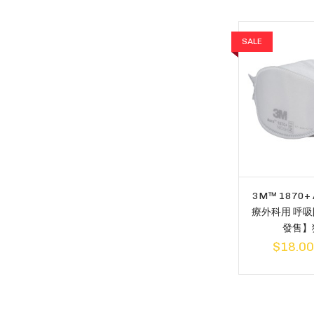
SALE
3M™ 1870+ 
療外科用 呼
發售】
$18.00