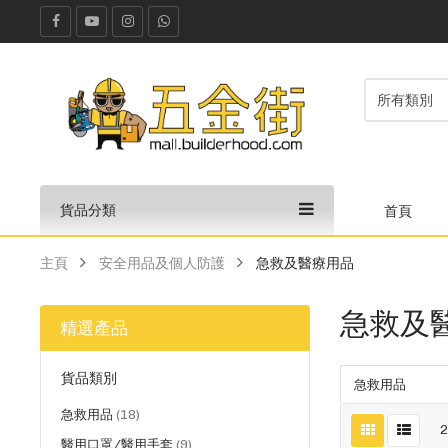
貨品分類
首頁
主頁
安全用品及個人防護
急救及醫療用品
急救及
精選產品
貨品類別
急救用品
貨
急救用品
18
品
貨
醫用口罩/醫用手套
9