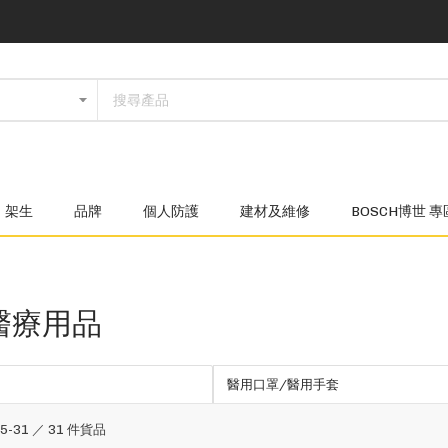
架生
品牌
個人防護
建材及維修
BOSCH博世 專
醫療用品
醫用口罩/醫用手套
25
-
31
／
31
件貨品