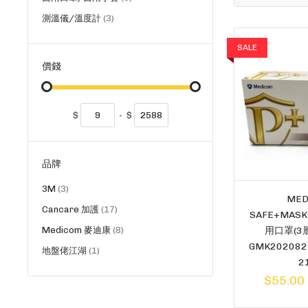
品
貨
測溫儀/溫度計
3
品
SALE
價錢
$
-
$
品牌
貨
3M
3
MED
品
貨
Cancare 加護
17
SAFE+MAS
品
貨
用口罩(3層)
Medicom 麥迪康
8
品
GMK202082
貨
地盤佬江湖
1
2
品
$55.00