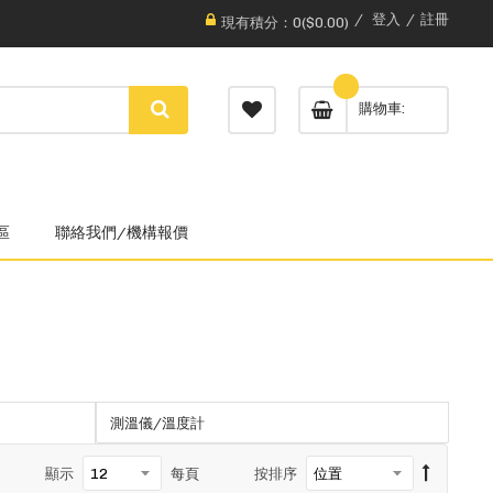
登入
註冊
現有積分：0($0.00)
購物車
區
聯絡我們/機構報價
測溫儀/溫度計
顯示
每頁
按排序