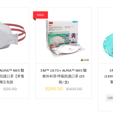
SALE
AURA™ N95 醫
3M™ 1870+ AURA™ N95 醫
3
吸防護口罩【單隻
療外科用 呼吸防護口罩 (20
(18
獨立包裝
個/盒)
醫
$295.00
$25.00
$400.00
18