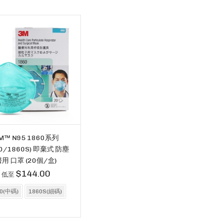
M™ N95 1860系列
60/1860S) 即棄式 防塵
用 口罩 (20個/盒)
$144.00
低至
60(中碼)
1860S(細碼)