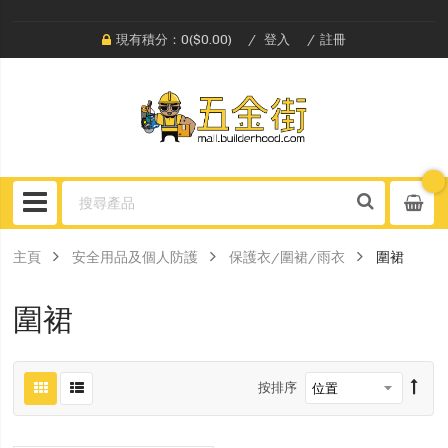
現有積分：0($0.00)
登入
註冊
主頁
安全用品及個人防護
保護衣/圍裙/雨衣
圍裙
圍裙
按排序