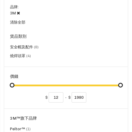
品牌
3M
清除全部
貨品類別
貨
安全帽及配件
8
品
貨
燒焊頭罩
4
品
價錢
$
-
$
3M™旗下品牌
貨
Peltor™
1