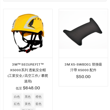
3M™ SECUREFIT™
3M X5-SWBD01 替換吸
X5000系列 透氣安全帽
汗帶 X5000 配件
(工業安全/高空工作/ 攀爬
$50.00
適用)
$648.00
低至
白色
黑色
橙色
紅色
黃色
藍色