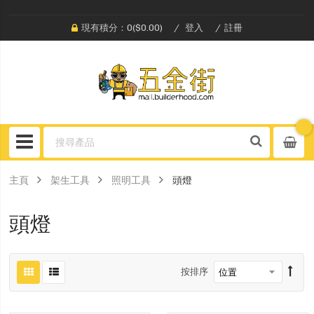
現有積分：0($0.00)
登入
註冊
主頁
架生工具
照明工具
頭燈
頭燈
按排序