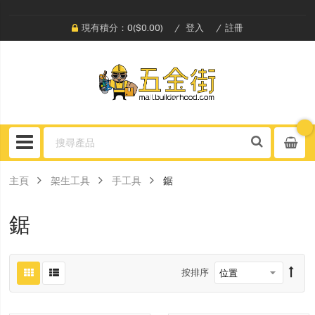
現有積分：0($0.00)
登入
註冊
主頁
架生工具
手工具
鋸
鋸
按排序