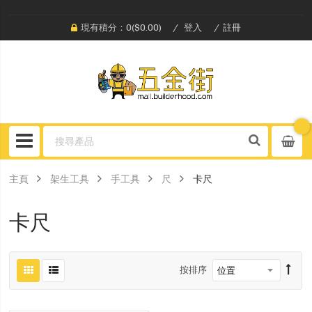
現有積分：0($0.00)
登入
註冊
主頁
架生工具
手工具
尺
卡尺
卡尺
按排序