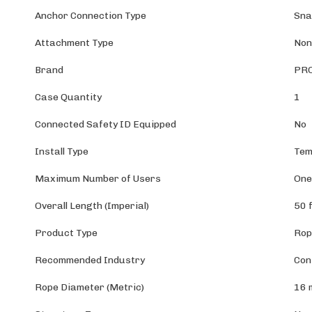
Anchor Connection Type
Sna
Attachment Type
Non
Brand
PR
Case Quantity
1
Connected Safety ID Equipped
No
Install Type
Tem
Maximum Number of Users
On
Overall Length (Imperial)
50 
Product Type
Rop
Recommended Industry
Con
Rope Diameter (Metric)
16