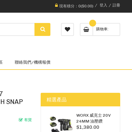
登入
註冊
現有積分：0($0.00)
購物車
區
聯絡我們/機構報價
7
精選產品
TH SNAP
WORX 威克士 20V
有貨
24MM 油壓鑽
$1,380.00
WU385.3（雙5A電