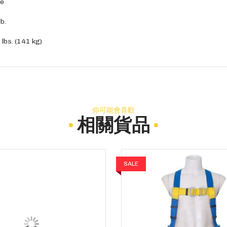
e
lb.
lbs. (141 kg)
你可能會喜歡
相關貨品
SALE