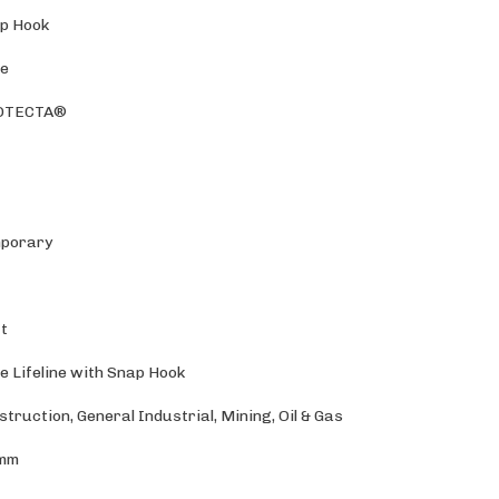
p Hook
e
OTECTA®
porary
e
ft
e Lifeline with Snap Hook
struction
, General Industrial
, Mining
, Oil & Gas
 mm