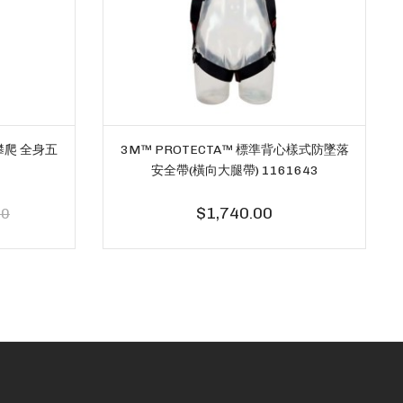
 攀爬 全身五
3M™ PROTECTA™ 標準背心樣式防墜落
安全帶(橫向大腿帶) 1161643
$1,740.00
00