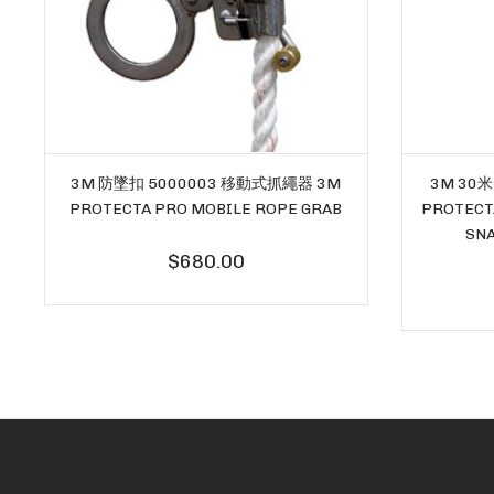
3M 30
3M 防墜扣 5000003 移動式抓繩器 3M
PROTECT
PROTECTA PRO MOBILE ROPE GRAB
SNA
$680.00