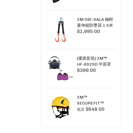
+6A充套裝）
3M DBI-SALA 極輕
量伸縮防墜器 1.5米
$1,995.00
(雙鉤) 3101754
PICO SRL NANO-
LOK LIGHT 1.5M
TWINS
[優惠套裝] 3M™
HF-802SD 半面罩
$399.00
式呼吸防護面具 +
D3091 P100 顆粒
物過濾棉 X3
SECURE CLICK HF-
802SD HF-800SD
3M™
系列
SECUREFIT™
$648.00
X5000系列 透氣安
低至
全帽 (工業安全/高空
工作/ 攀爬適用)