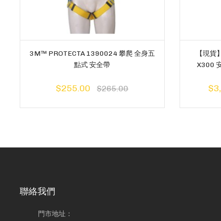
3M™ PROTECTA 1390024 攀爬 全身五
【現貨】3
點式 安全帶
X300 
$255.00
$3
$265.00
聯絡我們
門市地址：