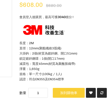
$608.00
$680.00
會員登入後購買，最高可獲
3040
積分 !
長度：2M
直徑：12mm(聚酯纖維3股繩)
大掛鉤：2個(材質為鍍鋅鋼、開口51mm)
鎖定鍍鋅鋼環：1個(開口17mm)
減震包：寬度45mm(材質為聚酰胺織帶)
淨重：1,650g
規格：單一尺寸(100kg / 1人)
認證：符合EN355及EN354標準
數量
加到購物車