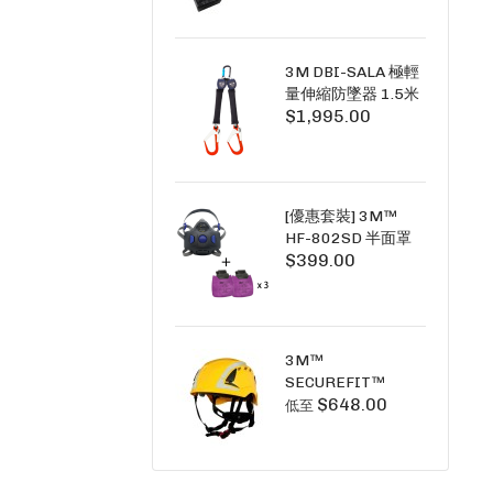
+6A充套裝）
3M DBI-SALA 極輕
量伸縮防墜器 1.5米
$1,995.00
(雙鉤) 3101754
PICO SRL NANO-
LOK LIGHT 1.5M
TWINS
[優惠套裝] 3M™
HF-802SD 半面罩
$399.00
式呼吸防護面具 +
D3091 P100 顆粒
物過濾棉 X3
SECURE CLICK HF-
802SD HF-800SD
3M™
系列
SECUREFIT™
$648.00
X5000系列 透氣安
低至
全帽 (工業安全/高空
工作/ 攀爬適用)