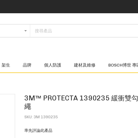
架生
品牌
個人防護
建材及維修
BOSCH博世 專
3M™ PROTECTA 1390235 緩衝
繩
SKU
3M 1390235
率先評論此產品