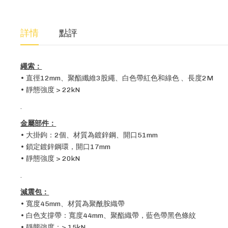
詳情
點評
繩索：
• 直徑12mm、聚酯纖維3股繩、白色帶紅色和綠色 、長度2M
• 靜態強度 > 22kN
.
金屬部件：
• 大掛鉤：2個、材質為鍍鋅鋼、開口51mm
• 鎖定鍍鋅鋼環，開口17mm
• 靜態強度 > 20kN
.
減震包：
• 寬度45mm、材質為聚酰胺織帶
• 白色支撐帶：寬度44mm、聚酯織帶，藍色帶黑色條紋
• 靜態強度：> 15kN