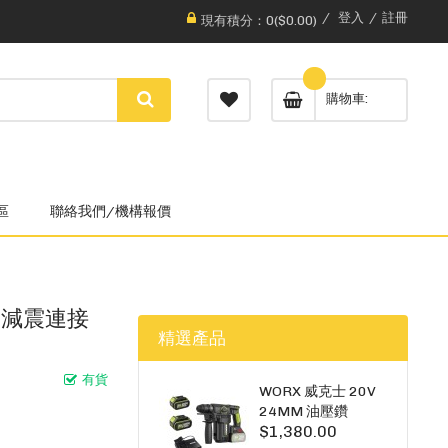
登入
註冊
現有積分：0($0.00)
購物車
區
聯絡我們/機構報價
雙勾減震連接
精選產品
有貨
WORX 威克士 20V
24MM 油壓鑽
$1,380.00
WU385.3（雙5A電