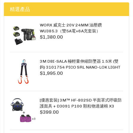
精選產品
WORX 威克士 20V 24MM 油壓鑽
WU385.3（雙5A電+6A充套裝）
$1,380.00
3M DBI-SALA 極輕量伸縮防墜器 1.5米 (雙
鉤) 3101754 PICO SRL NANO-LOK LIGHT
$1,995.00
1.5M TWINS
[優惠套裝] 3M™ HF-802SD 半面罩式呼吸防
護面具 + D3091 P100 顆粒物過濾棉 X3
$399.00
SECURE CLICK HF-802SD HF-800SD 系列