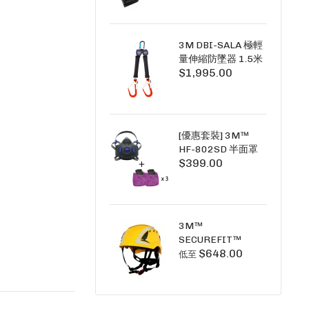
+6A充套裝）
3M DBI-SALA 極輕
量伸縮防墜器 1.5米
$1,995.00
(雙鉤) 3101754
PICO SRL NANO-
LOK LIGHT 1.5M
TWINS
[優惠套裝] 3M™
HF-802SD 半面罩
$399.00
式呼吸防護面具 +
D3091 P100 顆粒
物過濾棉 X3
SECURE CLICK HF-
802SD HF-800SD
3M™
系列
SECUREFIT™
$648.00
X5000系列 透氣安
低至
全帽 (工業安全/高空
工作/ 攀爬適用)