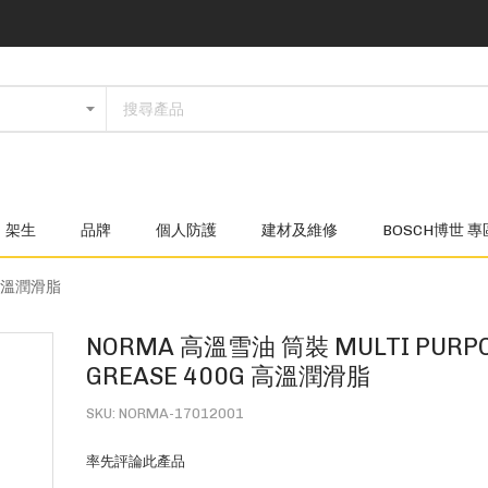
架生
品牌
個人防護
建材及維修
BOSCH博世 專
g 高溫潤滑脂
NORMA 高溫雪油 筒裝 MULTI PURP
GREASE 400G 高溫潤滑脂
SKU
NORMA-17012001
率先評論此產品