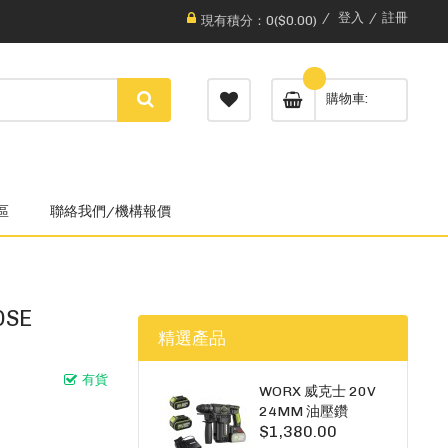
登入
註冊
現有積分：0($0.00)
購物車
區
聯絡我們/機構報價
OSE
精選產品
有貨
WORX 威克士 20V
24MM 油壓鑽
$1,380.00
WU385.3（雙5A電