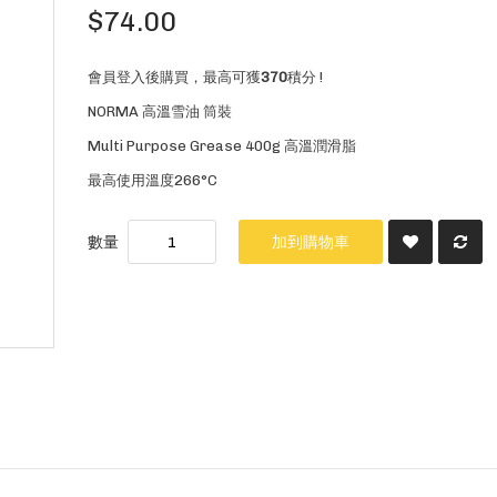
$74.00
會員登入後購買，最高可獲
370
積分 !
NORMA 高溫雪油 筒裝
Multi Purpose Grease 400g 高溫潤滑脂
最高使用溫度266°C
數量
加到購物車