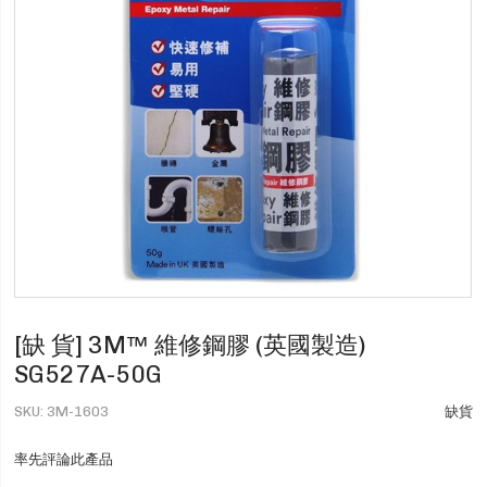
[缺 貨] 3M™ 維修鋼膠 (英國製造)
SG527A-50G
SKU
3M-1603
缺貨
率先評論此產品