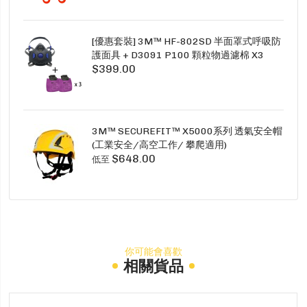
[優惠套裝] 3M™ HF-802SD 半面罩式呼吸防
護面具 + D3091 P100 顆粒物過濾棉 X3
$399.00
SECURE CLICK HF-802SD HF-800SD 系列
3M™ SECUREFIT™ X5000系列 透氣安全帽
(工業安全/高空工作/ 攀爬適用)
$648.00
低至
你可能會喜歡
相關貨品