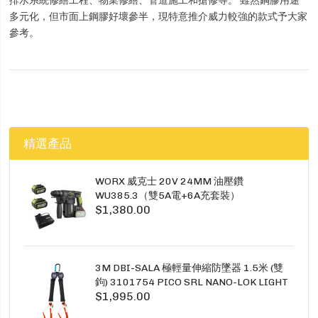
多元化，但市面上鋼膠好壞參半，現特意推介威力較強的款式予大家
參考。
精選產品
WORX 威克士 20V 24MM 油壓鑽
WU385.3（雙5A電+6A充套裝）
$1,380.00
3M DBI-SALA 極輕量伸縮防墜器 1.5米 (雙
鉤) 3101754 PICO SRL NANO-LOK LIGHT
$1,995.00
1.5M TWINS