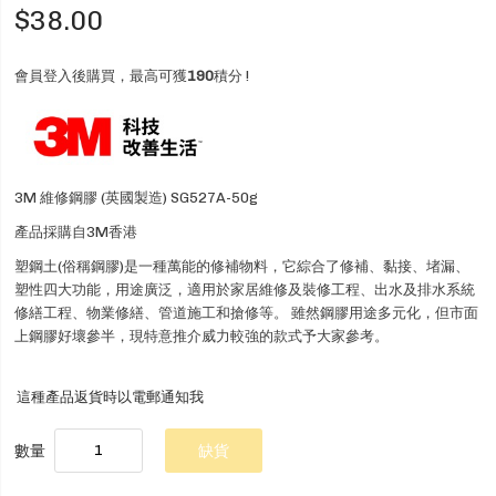
$38.00
會員登入後購買，最高可獲
190
積分 !
3M 維修鋼膠 (英國製造) SG527A-50g
產品採購自3M香港
塑鋼土(俗稱鋼膠)是一種萬能的修補物料，它綜合了修補、黏接、堵漏、
塑性四大功能，用途廣泛，適用於家居維修及裝修工程、出水及排水系統
修繕工程、物業修繕、管道施工和搶修等。 雖然鋼膠用途多元化，但市面
上鋼膠好壞參半，現特意推介威力較強的款式予大家參考。
這種產品返貨時以電郵通知我
數量
缺貨