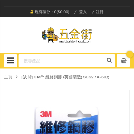
現有積分：0($0.00)
登入
註冊
主頁
[缺 貨] 3M™ 維修鋼膠 (英國製造) SG527A-50g