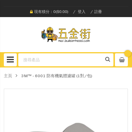
現有積分：0($0.00)
登入
註冊
主頁
3M™ - 6001 防有機氣體濾罐 (1對/包)