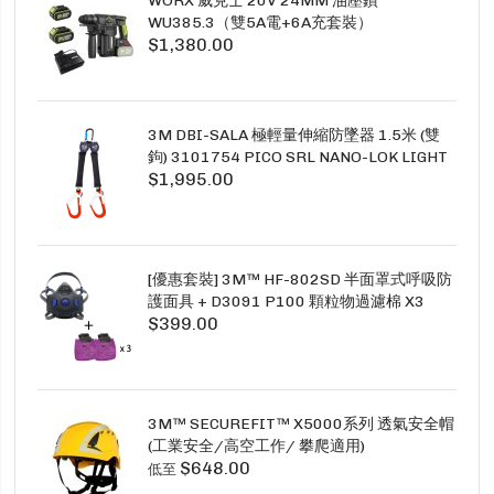
WU385.3（雙5A電+6A充套裝）
$1,380.00
3M DBI-SALA 極輕量伸縮防墜器 1.5米 (雙
鉤) 3101754 PICO SRL NANO-LOK LIGHT
$1,995.00
1.5M TWINS
[優惠套裝] 3M™ HF-802SD 半面罩式呼吸防
護面具 + D3091 P100 顆粒物過濾棉 X3
$399.00
SECURE CLICK HF-802SD HF-800SD 系列
3M™ SECUREFIT™ X5000系列 透氣安全帽
(工業安全/高空工作/ 攀爬適用)
$648.00
低至