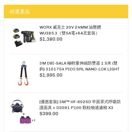
精選產品
WORX 威克士 20V 24MM 油壓鑽
WU385.3（雙5A電+6A充套裝）
$1,380.00
3M DBI-SALA 極輕量伸縮防墜器 1.5米 (雙
鉤) 3101754 PICO SRL NANO-LOK LIGHT
$1,995.00
1.5M TWINS
[優惠套裝] 3M™ HF-802SD 半面罩式呼吸防
護面具 + D3091 P100 顆粒物過濾棉 X3
$399.00
SECURE CLICK HF-802SD HF-800SD 系列