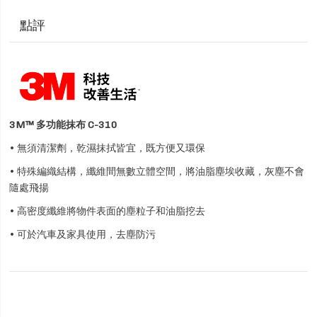
點評
3M™ 多功能抹布 C-310
• 無須清潔劑，乾濕抹拭皆宜，既方便又環保
• 特殊編織結構，纖維間無數立體空間，將油脂塵埃收藏，灰塵不會
隨處飛揚
• 高密度纖維將物件表面的塵粒子和油脂挖去
• 可於汽車及家具使用，去塵防污