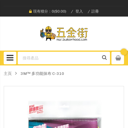
現有積分：0($0.00)
登入
註冊
主頁
3M™ 多功能抹布 C-310