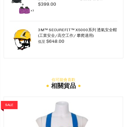
$399.00
SECURE CLICK HF-802SD HF-800SD 系列
3M™ SECUREFIT™ X5000系列 透氣安全帽
(工業安全/高空工作/ 攀爬適用)
$648.00
低至
你可能會喜歡
相關貨品
SALE