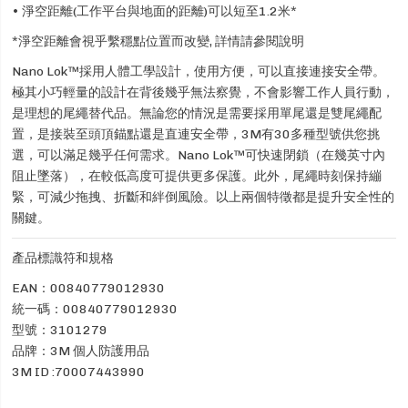
• 淨空距離(工作平台與地面的距離)可以短至1.2米*
*淨空距離會視乎繫穩點位置而改變, 詳情請參閱說明
Nano Lok™採用人體工學設計，使用方便，可以直接連接安全帶。
極其小巧輕量的設計在背後幾乎無法察覺，不會影響工作人員行動，
是理想的尾繩替代品。無論您的情況是需要採用單尾還是雙尾繩配
置，是接裝至頭頂錨點還是直連安全帶，3M有30多種型號供您挑
選，可以滿足幾乎任何需求。Nano Lok™可快速閉鎖（在幾英寸內
阻止墜落），在較低高度可提供更多保護。此外，尾繩時刻保持繃
緊，可減少拖拽、折斷和絆倒風險。以上兩個特徵都是提升安全性的
關鍵。
產品標識符和規格
EAN：00840779012930
統一碼：00840779012930
型號：3101279
品牌：3M 個人防護用品
3M ID :70007443990