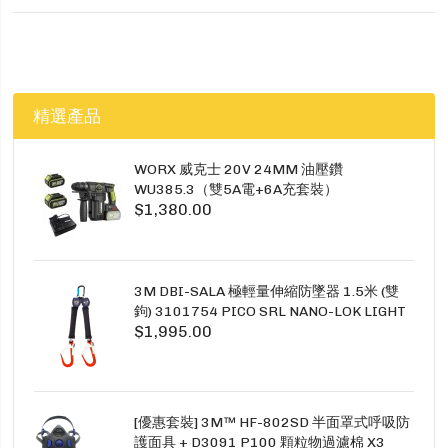
精選產品
WORX 威克士 20V 24MM 油壓鑽
WU385.3（雙5A電+6A充套裝）
$1,380.00
3M DBI-SALA 極輕量伸縮防墜器 1.5米 (雙
鉤) 3101754 PICO SRL NANO-LOK LIGHT
$1,995.00
1.5M TWINS
[優惠套裝] 3M™ HF-802SD 半面罩式呼吸防
護面具 + D3091 P100 顆粒物過濾棉 X3