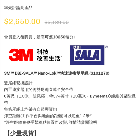
率先評論此產品
$2,650.00
$3,180.00
會員登入後購買，最高可獲
13250
積分 !
3M™ DBI-SALA™ Nano-Lok™快速連接雙尾繩 (3101279)
雙尾繩繫掛設計
內置連接器用於將雙尾繩直連至安全帶
6英尺（1.8米）雙尾繩，帶3/4英寸（19毫米）Dyneema®纖維與聚酯織
帶
每條尾繩上均帶有自鎖彈簧鉤
淨空距離(工作平台與地面的距離)可以短至1.2米*
*淨空距離會視乎繫穩點位置而改變, 詳情請參閱說明
【少量現貨】