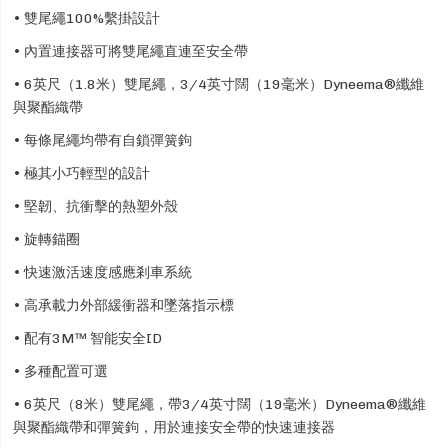
• 雙尾繩100%繫掛設計
• 內置連接器可將雙尾繩直連至安全帶
• 6英尺（1.8米）雙尾繩，3/4英寸闊（19毫米）Dyneema®纖維
與聚酯織帶
• 每條尾繩均帶有自鎖彈簧鉤
• 極其小巧輕型的設計
• 堅韌、抗衝擊的熱塑外殼
• 旋轉錨圈
• 快速激活速度感應剎車系統
• 高承載力外部緩衝器和墜落指示標
• 配有3M™ 智能安全ID
• 多種配置可選
• 6英尺（8米）雙尾繩，帶3/4英寸闊（19毫米）Dyneema®纖維
與聚酯織帶和彈簧鉤，用於連接安全帶的快速連接器