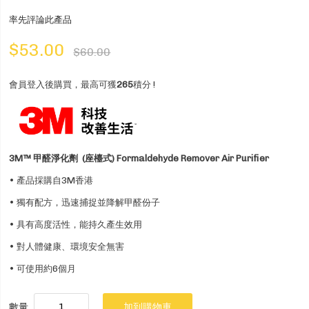
率先評論此產品
$53.00
$60.00
會員登入後購買，最高可獲
265
積分 !
3M™ 甲醛淨化劑
(座檯式)
Formaldehyde Remover Air Purifier
• 產品採購自3M香港
• 獨有配方，迅速捕捉並降解甲醛份子
• 具有高度活性，能持久產生效用
• 對人體健康、環境安全無害
• 可使用約6個月
數量
加到購物車