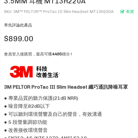
3.5MM 耳機 MT13H220A
SKU
3M™ PELTOR™ ProTac III Slim Headset MT13H220A
有貨
率先評論此產品
$899.00
會員登入後購買，最高可獲
4495
積分 !
3M PELTOR ProTac III Slim Headset
纖巧通訊降噪耳罩
● 專業品質的聽力保護(21dB NRR)
●
噪音降至82dB以下
● 可以聽到環境聲響及自己
的聲音，有效
溝通
●
5 段聲量調節功能
●
改善接收環境聲音