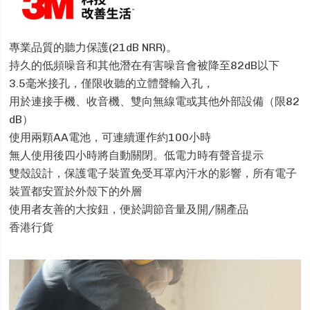
專業品質的聽力保護(21dB NRR)。
持久的低頻噪音和其他潛在有害噪音會被降至82dB以下
3.5毫米接孔，僅限收聽的立體聲輸入孔，
用於連接手機、收音機、雙向無線電或其他外部設備（限82
dB）
使用兩顆AA電池，可連續運作約100小時
無人使用後四小時將自動關閉。低電力時有聲音提示
雙殼設計，保護電子裝置免受耳罩內汗水的影響，所有電子
裝置都安置於外殼下的外層
使用者友善的大按鈕，便於調節音量及開/關產品
香港行貨