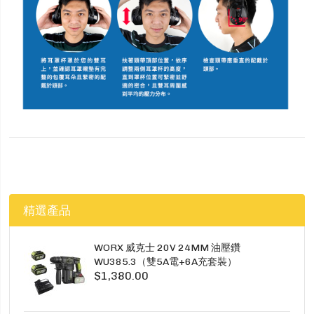
精選產品
WORX 威克士 20V 24MM 油壓鑽
WU385.3（雙5A電+6A充套裝）
$1,380.00