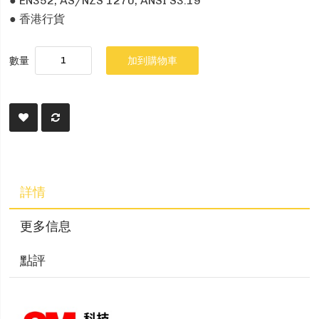
● EN352; AS/NZS 1270; ANSI S3.19
●
香港行貨
數量
加到購物車
詳情
更多信息
點評