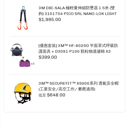
3M DBI-SALA 極輕量伸縮防墜器 1.5米 (雙
鉤) 3101754 PICO SRL NANO-LOK LIGHT
$1,995.00
1.5M TWINS
[優惠套裝] 3M™ HF-802SD 半面罩式呼吸防
護面具 + D3091 P100 顆粒物過濾棉 X3
$399.00
SECURE CLICK HF-802SD HF-800SD 系列
3M™ SECUREFIT™ X5000系列 透氣安全帽
(工業安全/高空工作/ 攀爬適用)
$648.00
低至