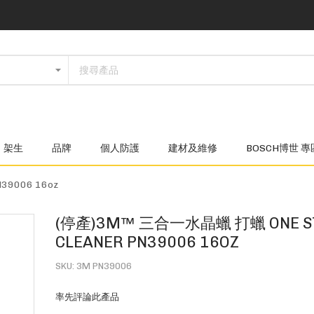
架生
品牌
個人防護
建材及維修
BOSCH博世 專
39006 16oz
(停產)3M™ 三合一水晶蠟 打蠟 ONE S
CLEANER PN39006 16OZ
SKU
3M PN39006
率先評論此產品