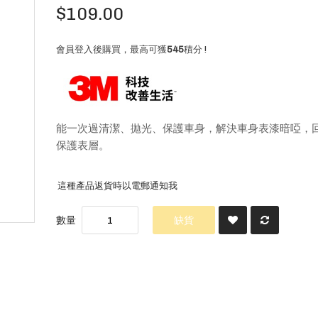
$109.00
會員登入後購買，最高可獲
545
積分 !
能一次過清潔、拋光、保護車身，解決車身表漆暗啞，
保護表層。
這種產品返貨時以電郵通知我
數量
缺貨