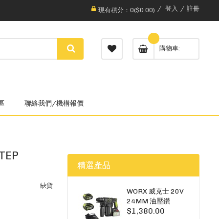
登入
註冊
現有積分：0($0.00)
購物車
區
聯絡我們/機構報價
TEP
精選產品
缺貨
WORX 威克士 20V
24MM 油壓鑽
$1,380.00
WU385.3（雙5A電