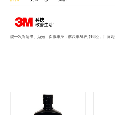
能一次過清潔、拋光、保護車身，解決車身表漆暗啞，回復高