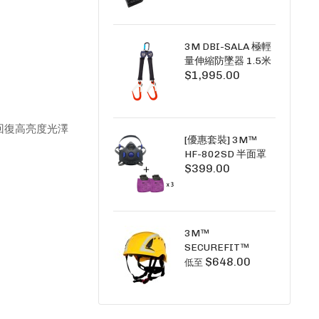
+6A充套裝）
3M DBI-SALA 極輕
量伸縮防墜器 1.5米
$1,995.00
(雙鉤) 3101754
PICO SRL NANO-
LOK LIGHT 1.5M
TWINS
回復高亮度光澤
[優惠套裝] 3M™
HF-802SD 半面罩
$399.00
式呼吸防護面具 +
D3091 P100 顆粒
物過濾棉 X3
SECURE CLICK HF-
802SD HF-800SD
3M™
系列
SECUREFIT™
$648.00
X5000系列 透氣安
低至
全帽 (工業安全/高空
工作/ 攀爬適用)