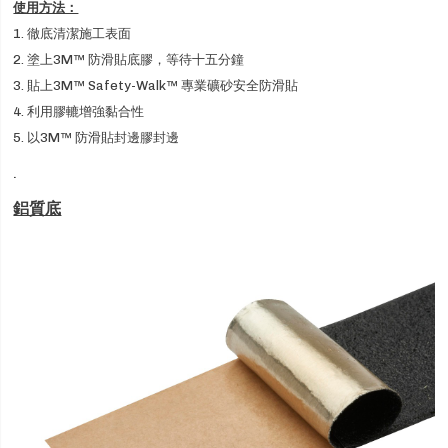
使用方法：
1. 徹底清潔施工表面
2. 塗上3M™ 防滑貼底膠，等待十五分鐘
3. 貼上3M™ Safety-Walk™ 專業礦砂安全防滑貼
4. 利用膠轆增強黏合性
5. 以3M™ 防滑貼封邊膠封邊
.
鋁質底