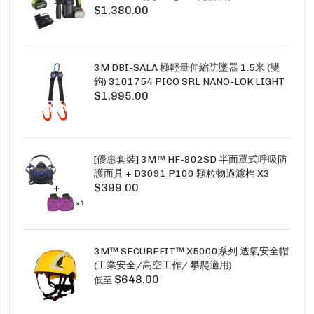
$1,380.00
3M DBI-SALA 極輕量伸縮防墜器 1.5米 (雙
鉤) 3101754 PICO SRL NANO-LOK LIGHT
$1,995.00
1.5M TWINS
[優惠套裝] 3M™ HF-802SD 半面罩式呼吸防
護面具 + D3091 P100 顆粒物過濾棉 X3
$399.00
SECURE CLICK HF-802SD HF-800SD 系列
3M™ SECUREFIT™ X5000系列 透氣安全帽
(工業安全/高空工作/ 攀爬適用)
$648.00
低至