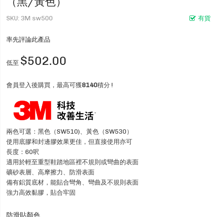
（黑/黃色）
SKU
3M sw500
有貨
率先評論此產品
$502.00
低至
會員登入後購買，最高可獲
8140
積分 !
兩色可選：黑色（SW510)、黃色（SW530）
使用底膠和封邊膠效果更佳，但直接使用亦可
長度：60呎
適用於輕至重型鞋踏地區裡不規則或彎曲的表面
礦砂表層、高摩擦力、防滑表面
備有鋁質底材，能貼合彎角、彎曲及不規則表面
強力高效黏膠，貼合牢固
防滑貼顏色