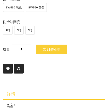
SW510 黑色
SW530 黃色
防滑貼闊度
2吋
4吋
6吋
數量
加到購物車
詳情
點評