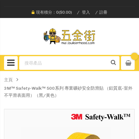
現有積分：0($0.00)
登入
註冊
主頁
3M™ Safety-Walk™ 500系列 專業礦砂安全防滑貼 （鋁質底-室外
不平滑表面用）（黑/黃色）