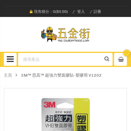
現有積分：0($0.00)
登入
註冊
主頁
3M™ 思高™ 超強力雙面膠貼-塑膠用 V1202