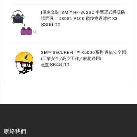
[優惠套裝] 3M™ HF-802SD 半面罩式呼吸防
護面具 + D3091 P100 顆粒物過濾棉 X3
$399.00
SECURE CLICK HF-802SD HF-800SD 系列
3M™ SECUREFIT™ X5000系列 透氣安全帽
(工業安全/高空工作/ 攀爬適用)
$648.00
低至
聯絡我們