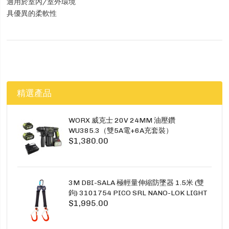
適用於室內/室外環境
具優異的柔軟性
精選產品
WORX 威克士 20V 24MM 油壓鑽
WU385.3（雙5A電+6A充套裝）
$1,380.00
3M DBI-SALA 極輕量伸縮防墜器 1.5米 (雙
鉤) 3101754 PICO SRL NANO-LOK LIGHT
$1,995.00
1.5M TWINS