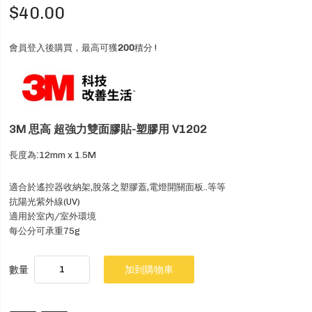
$40.00
會員登入後購買，最高可獲
200
積分 !
3M 思高 超強力雙面膠貼-塑膠用 V1202
:
長度為
12mm x 1.5M
適合於遙控器收納架,脫落之塑膠蓋,電燈開關面板..等等
抗陽光紫外線(UV)
適用於室內/室外環境
每公分可承重75g
數量
加到購物車