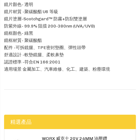
鏡片顏色- 透明
鏡片材質 -聚碳酸酯 U6 等級
鏡片塗層-Scotchgard™ 防霧+防刮雙塗層
防紫外線- 99.9% 阻擋 200‑380nm (UVA/UVB)
鏡框顏色- 綠黑
鏡框材質- 聚碳酸酯
配件 -可拆鏡腿、TPE密封墊圈、彈性頭帶
舒適設計 -軟墊鏡腿、柔軟鼻墊
認證標準 -符合EN 166:2001
適用場景 金屬加工、汽車維修、化工、建築、粉塵環境
精選產品
WORX 威克士 20V 24MM 油壓鑽