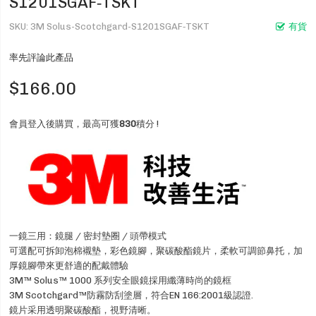
S1201SGAF‑TSKT
SKU
3M Solus-Scotchgard-S1201SGAF‑TSKT
有貨
率先評論此產品
$166.00
會員登入後購買，最高可獲
830
積分 !
一鏡三用：鏡腿 / 密封墊圈 / 頭帶模式
可選配可拆卸泡棉襯墊，彩色鏡腳，聚碳酸酯鏡片，柔軟可調節鼻托，加
厚鏡腳帶來更舒適的配戴體驗
3M™ Solus™ 1000 系列安全眼鏡採用纖薄時尚的鏡框
3M Scotchgard™防霧防刮塗層，符合EN 166:2001級認證.
鏡片采用透明聚碳酸酯，視野清晰。