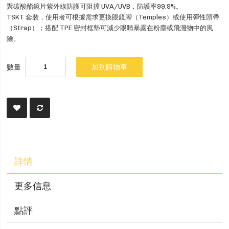
聚碳酸酯鏡片紫外線防護可阻擋 UVA/UVB，防護率99.9%。
TSKT 套裝，使用者可根據需求更換眼鏡腳（Temples）或使用彈性頭帶
（Strap）；搭配 TPE 密封框墊可減少眼睛暴露在粉塵或飛濺物中的風
險。
數量
加到購物車
詳情
更多信息
點評