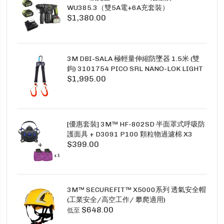
WU385.3（雙5A電+6A充套裝）
$1,380.00
3M DBI-SALA 極輕量伸縮防墜器 1.5米 (雙
鉤) 3101754 PICO SRL NANO-LOK LIGHT
$1,995.00
1.5M TWINS
[優惠套裝] 3M™ HF-802SD 半面罩式呼吸防
護面具 + D3091 P100 顆粒物過濾棉 X3
$399.00
SECURE CLICK HF-802SD HF-800SD 系列
3M™ SECUREFIT™ X5000系列 透氣安全帽
(工業安全/高空工作/ 攀爬適用)
$648.00
低至