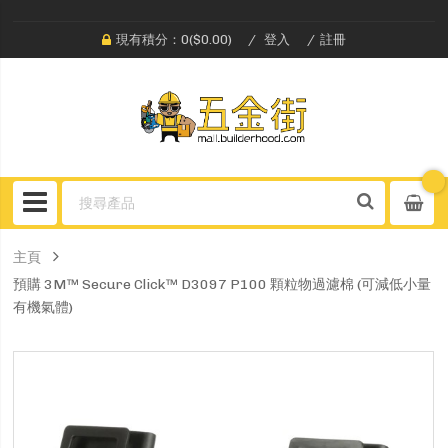
現有積分：0($0.00)
登入
註冊
主頁
預購 3M™ Secure Click™ D3097 P100 顆粒物過濾棉 (可減低小量
有機氣體)