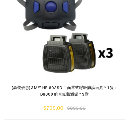
[套裝優惠] 3M™ HF-802SD 半面罩式呼吸防護面具 * 1隻 +
D8006 綜合氣體濾罐 * 3對
$799.00
$899.00