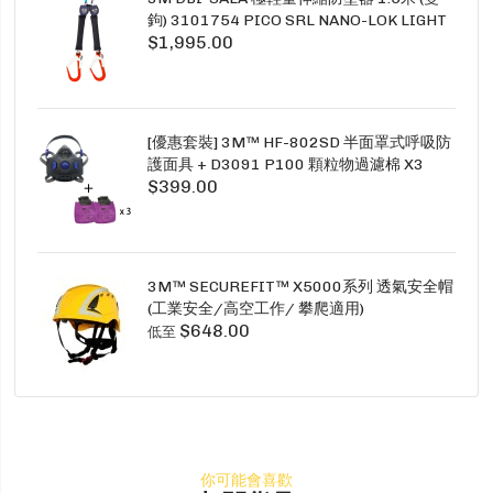
鉤) 3101754 PICO SRL NANO-LOK LIGHT
$1,995.00
1.5M TWINS
[優惠套裝] 3M™ HF-802SD 半面罩式呼吸防
護面具 + D3091 P100 顆粒物過濾棉 X3
$399.00
SECURE CLICK HF-802SD HF-800SD 系列
3M™ SECUREFIT™ X5000系列 透氣安全帽
(工業安全/高空工作/ 攀爬適用)
$648.00
低至
你可能會喜歡