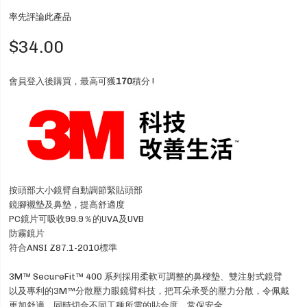
率先評論此產品
$34.00
會員登入後購買，最高可獲
170
積分 !
按頭部大小鏡臂自動調節緊貼頭部
鏡腳襯墊及鼻墊，提高舒適度
PC鏡片可吸收99.9％的UVA及UVB
防霧鏡片
符合ANSI Z87.1-2010標準
3M™ SecureFit™ 400 系列採用柔軟可調整的鼻樑墊、雙注射式鏡臂
以及專利的3M™分散壓力眼鏡臂科技，把耳朵承受的壓力分散，令佩戴
更加舒適，同時切合不同工種所需的貼合度，常保安全