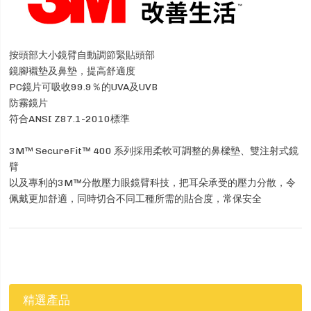
按頭部大小鏡臂自動調節緊貼頭部
鏡腳襯墊及鼻墊，提高舒適度
PC鏡片可吸收99.9％的UVA及UVB
防霧鏡片
符合ANSI Z87.1-2010標準
3M™ SecureFit™ 400 系列採用柔軟可調整的鼻樑墊、雙注射式鏡
臂
以及專利的3M™分散壓力眼鏡臂科技，把耳朵承受的壓力分散，令
佩戴更加舒適，同時切合不同工種所需的貼合度，常保安全
精選產品