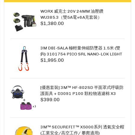
WORX 威克士 20V 24MM 油壓鑽
WU385.3（雙5A電+6A充套裝）
$1,380.00
3M DBI-SALA 極輕量伸縮防墜器 1.5米 (雙
鉤) 3101754 PICO SRL NANO-LOK LIGHT
$1,995.00
1.5M TWINS
[優惠套裝] 3M™ HF-802SD 半面罩式呼吸防
護面具 + D3091 P100 顆粒物過濾棉 X3
$399.00
SECURE CLICK HF-802SD HF-800SD 系列
3M™ SECUREFIT™ X5000系列 透氣安全帽
(工業安全/高空工作/ 攀爬適用)