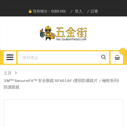
現有積分：0($0.00)
登入
註冊
主頁
3M™ SecureFit™ 安全眼鏡 SF401AF (透明防霧鏡片 / 極輕系列)
防護眼鏡