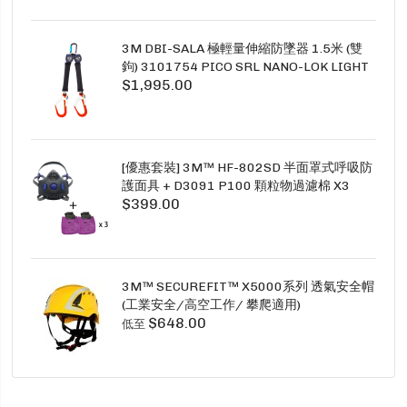
3M DBI-SALA 極輕量伸縮防墜器 1.5米 (雙
鉤) 3101754 PICO SRL NANO-LOK LIGHT
$1,995.00
1.5M TWINS
[優惠套裝] 3M™ HF-802SD 半面罩式呼吸防
護面具 + D3091 P100 顆粒物過濾棉 X3
$399.00
SECURE CLICK HF-802SD HF-800SD 系列
3M™ SECUREFIT™ X5000系列 透氣安全帽
(工業安全/高空工作/ 攀爬適用)
$648.00
低至