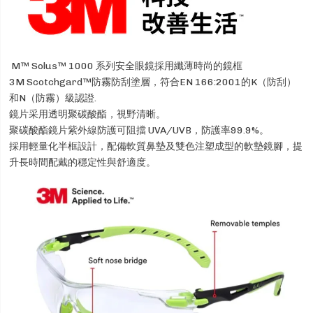
M™ Solus™ 1000 系列安全眼鏡採用纖薄時尚的鏡框
3M Scotchgard™防霧防刮塗層，符合EN 166:2001的K（防刮）
和N（防霧）級認證.
鏡片采用透明聚碳酸酯，視野清晰。
聚碳酸酯鏡片紫外線防護可阻擋 UVA/UVB，防護率99.9%。
採用輕量化半框設計，配備軟質鼻墊及雙色注塑成型的軟墊鏡腳，提
升長時間配戴的穩定性與舒適度。