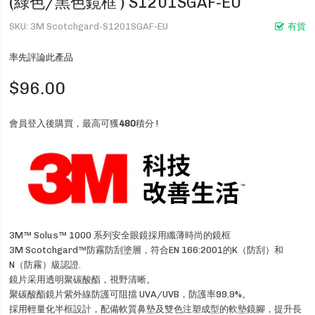
(綠色/黑色鏡框 ) S1201SGAF-EU
SKU
3M Scotchgard-S1201SGAF-EU
有貨
率先評論此產品
$96.00
會員登入後購買，最高可獲
480
積分 !
3M™ Solus™ 1000 系列安全眼鏡採用纖薄時尚的鏡框
3M Scotchgard™防霧防刮塗層，符合EN 166:2001的K（防刮）和
N（防霧）級認證.
鏡片采用透明聚碳酸酯，視野清晰。
聚碳酸酯鏡片紫外線防護可阻擋 UVA/UVB，防護率99.9%。
採用輕量化半框設計，配備軟質鼻墊及雙色注塑成型的軟墊鏡腳，提升長