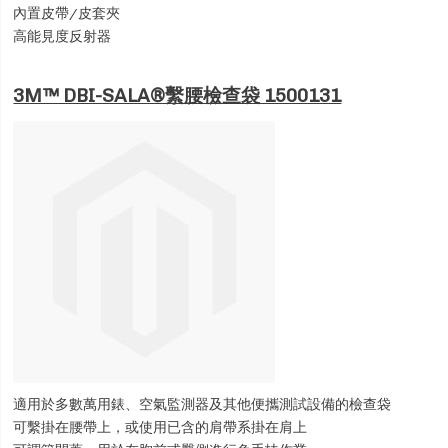
內置皮帶/皮套夾
高能見度反射器
3M™ DBI-SALA®繫腰檢查袋 1500131
適用於多數萬用錶、空氣監測器及其他便攜測試設備的檢查袋
可繫掛在腰帶上，或使用已含的肩帶系掛在肩上