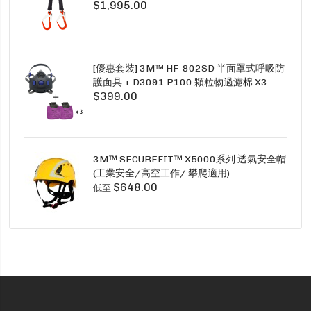
$1,995.00
1.5M TWINS
[優惠套裝] 3M™ HF-802SD 半面罩式呼吸防
護面具 + D3091 P100 顆粒物過濾棉 X3
$399.00
SECURE CLICK HF-802SD HF-800SD 系列
3M™ SECUREFIT™ X5000系列 透氣安全帽
(工業安全/高空工作/ 攀爬適用)
$648.00
低至