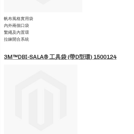
帆布風格實用袋
內外兩個口袋
繫繩及內置環
拉鍊開合系統
3M™DBI-SALA® 工具袋 (帶D型環) 1500124