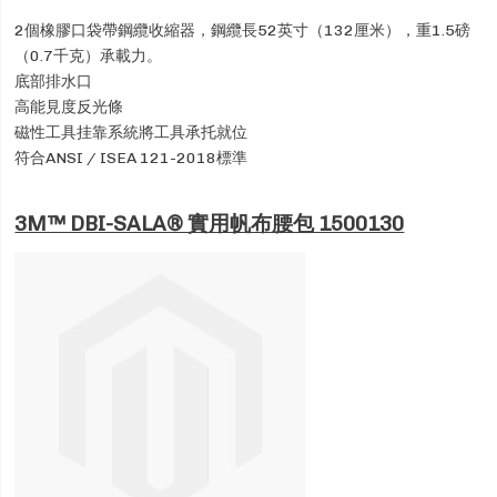
2個橡膠口袋帶鋼纜收縮器，鋼纜長52英寸（132厘米），重1.5磅
（0.7千克）承載力。
底部排水口
高能見度反光條
磁性工具挂靠系統將工具承托就位
符合ANSI / ISEA 121-2018標準
3M™ DBI-SALA® 實用帆布腰包 1500130