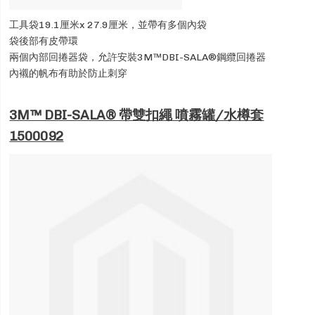
工具袋19.1厘米x 27.9厘米，並帶有多個內袋
袋後部有皮帶環
兩個內部回捲器袋，允許安裝3M™DBI-SALA®鋼纜回捲器
內襯的帆布有助於防止刺穿
3M™ DBI-SALA® 帶雙扣繩 噴霧罐/水樽套
1500092