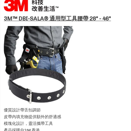
3M™ DBI-SALA® 通用型工具腰帶 28" - 46"
優質設計帶舌扣調節
皮帶內填充物提供額外的舒適感
模塊化設計，靈活攜帶工具
產品採購自3M 香港