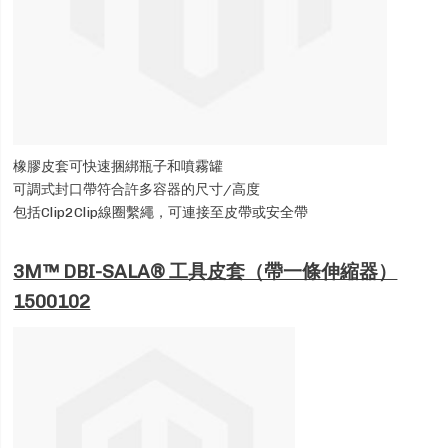
橡膠皮套可快速捆綁瓶子和噴霧罐
可調式封口帶符合許多容器的尺寸/高度
包括Clip2Clip線圈繫繩，可連接至皮帶或安全帶
3M™ DBI-SALA® 工具皮套（帶一條伸縮器）
1500102