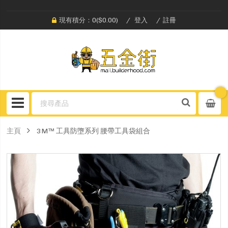
現有積分：0($0.00)
登入
註冊
主頁
3M™ 工具防墮系列 腰帶工具袋組合