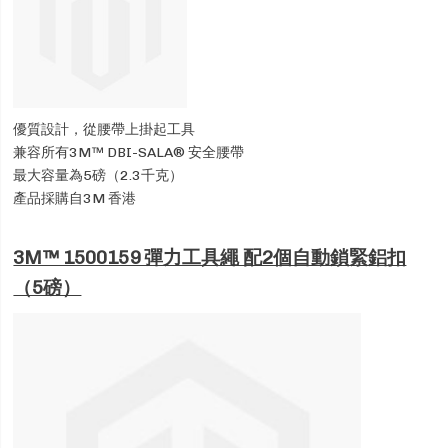
優質設計，從腰帶上掛起工具
兼容所有3M™ DBI-SALA® 安全腰帶
最大容量為5磅（2.3千克）
產品採購自3M 香港
3M™ 1500159 彈力工具繩 配2個自動鎖緊鋁扣
（5磅）