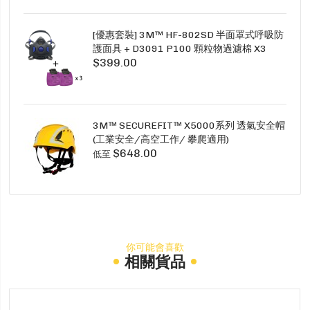
[優惠套裝] 3M™ HF-802SD 半面罩式呼吸防
護面具 + D3091 P100 顆粒物過濾棉 X3
$399.00
SECURE CLICK HF-802SD HF-800SD 系列
3M™ SECUREFIT™ X5000系列 透氣安全帽
(工業安全/高空工作/ 攀爬適用)
$648.00
低至
你可能會喜歡
相關貨品