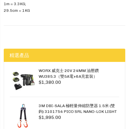
1m = 3.3KG;
29.5cm = 1KG
精選產品
WORX 威克士 20V 24MM 油壓鑽
WU385.3（雙5A電+6A充套裝）
$1,380.00
3M DBI-SALA 極輕量伸縮防墜器 1.5米 (雙
鉤) 3101754 PICO SRL NANO-LOK LIGHT
$1,995.00
1.5M TWINS