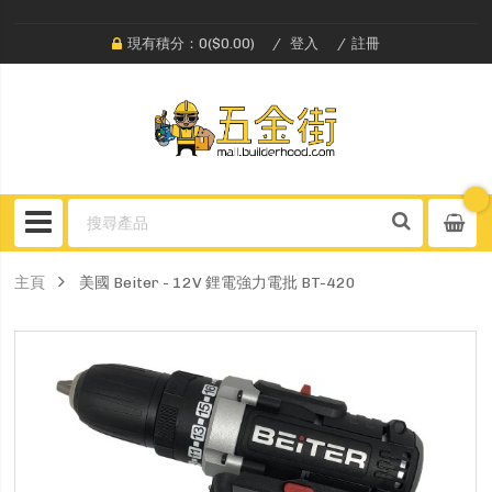
現有積分：0($0.00)
登入
註冊
主頁
美國 Beiter - 12V 鋰電強力電批 BT-420