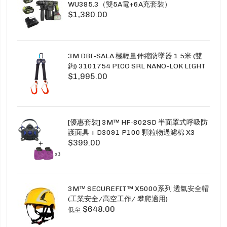
WU385.3（雙5A電+6A充套裝）
$1,380.00
3M DBI-SALA 極輕量伸縮防墜器 1.5米 (雙
鉤) 3101754 PICO SRL NANO-LOK LIGHT
$1,995.00
1.5M TWINS
[優惠套裝] 3M™ HF-802SD 半面罩式呼吸防
護面具 + D3091 P100 顆粒物過濾棉 X3
$399.00
SECURE CLICK HF-802SD HF-800SD 系列
3M™ SECUREFIT™ X5000系列 透氣安全帽
(工業安全/高空工作/ 攀爬適用)
$648.00
低至