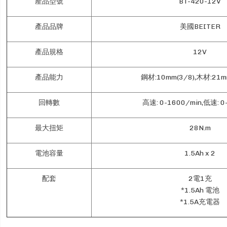
產品型號
BT-420-12V
產品品牌
美國BEITER
產品規格
12V
產品能力
鋼材:10mm(3/8),木材:21m
回轉數
高速: 0-1600/min,低速: 0
最大扭矩
28N.m
電池容量
1.5Ah x 2
配套
2電1充
*1.5Ah 電池
*1.5A充電器