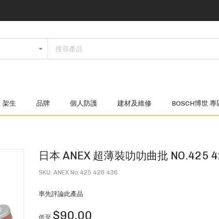
架生
品牌
個人防護
建材及維修
BOSCH博世 專
日本 ANEX 超薄裝叻叻曲批 NO.425 42
SKU
ANEX No.425 426 436
率先評論此產品
$90.00
低至