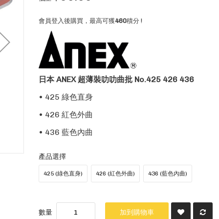
會員登入後購買，最高可獲
460
積分 !
日本 ANEX 超薄裝叻叻曲批 No.425 426 436
• 425 綠色直身
• 426 紅色外曲
• 436 藍色內曲
產品選擇
425 (綠色直身)
426 (紅色外曲)
436 (藍色內曲)
數量
加到購物車