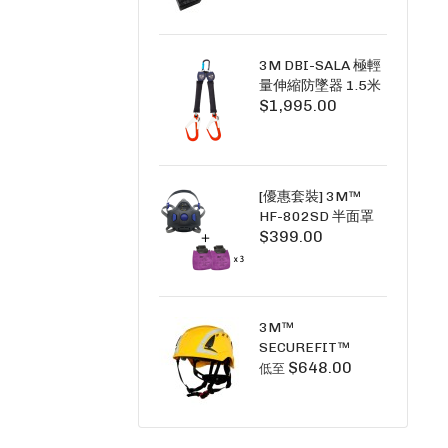
+6A充套裝）
3M DBI-SALA 極輕
量伸縮防墜器 1.5米
$1,995.00
(雙鉤) 3101754
PICO SRL NANO-
LOK LIGHT 1.5M
TWINS
[優惠套裝] 3M™
HF-802SD 半面罩
$399.00
式呼吸防護面具 +
D3091 P100 顆粒
物過濾棉 X3
SECURE CLICK HF-
802SD HF-800SD
3M™
系列
SECUREFIT™
$648.00
X5000系列 透氣安
低至
全帽 (工業安全/高空
工作/ 攀爬適用)