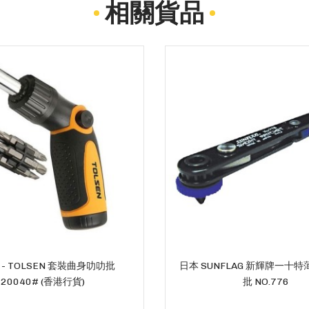
相關貨品
- TOLSEN 套裝曲身叻叻批
日本 SUNFLAG 新輝牌一十
20040# (香港行貨)
批 NO.776