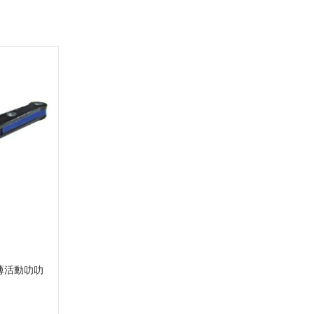
特薄活動叻叻