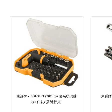
東森牌 - TOLSEN 20036# 套裝叻叻批
東森牌 
(41件裝) (香港行貨)