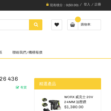
登入
註冊
現有積分：0($0.00)
購物車
區
聯絡我們/機構報價
6 436
精選產品
有貨
WORX 威克士 20V
24MM 油壓鑽
$1,380.00
WU385.3（雙5A電