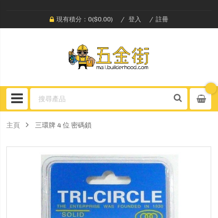
現有積分：0($0.00)
登入
註冊
主頁
三環牌 4 位 密碼鎖