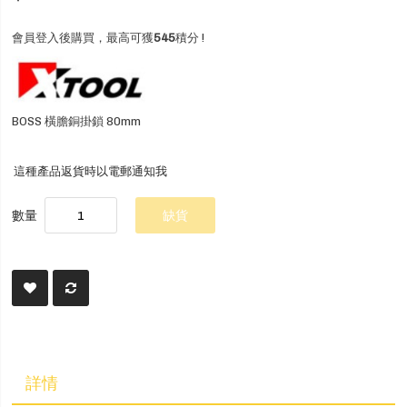
會員登入後購買，最高可獲
545
積分 !
BOSS 橫膽銅掛鎖 80mm
這種產品返貨時以電郵通知我
數量
缺貨
詳情