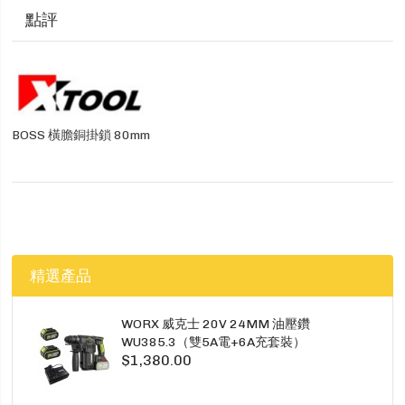
點評
BOSS 橫膽銅掛鎖 80mm
精選產品
WORX 威克士 20V 24MM 油壓鑽
WU385.3（雙5A電+6A充套裝）
$1,380.00