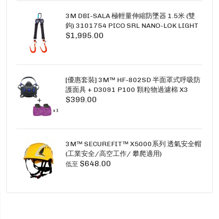
3M DBI-SALA 極輕量伸縮防墜器 1.5米 (雙
鉤) 3101754 PICO SRL NANO-LOK LIGHT
$1,995.00
1.5M TWINS
[優惠套裝] 3M™ HF-802SD 半面罩式呼吸防
護面具 + D3091 P100 顆粒物過濾棉 X3
$399.00
SECURE CLICK HF-802SD HF-800SD 系列
3M™ SECUREFIT™ X5000系列 透氣安全帽
(工業安全/高空工作/ 攀爬適用)
$648.00
低至