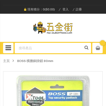
現有積分：0($0.00)
登入
註冊
主頁
BOSS 橫膽銅掛鎖 80mm