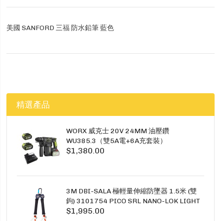
美國 SANFORD 三福 防水鉛筆 藍色
精選產品
WORX 威克士 20V 24MM 油壓鑽
WU385.3（雙5A電+6A充套裝）
$1,380.00
3M DBI-SALA 極輕量伸縮防墜器 1.5米 (雙
鉤) 3101754 PICO SRL NANO-LOK LIGHT
$1,995.00
1.5M TWINS