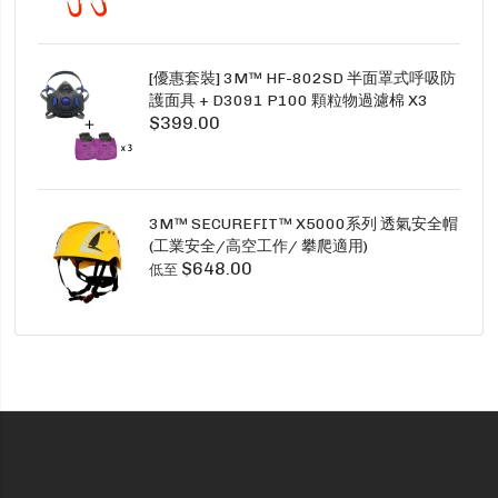
[優惠套裝] 3M™ HF-802SD 半面罩式呼吸防
護面具 + D3091 P100 顆粒物過濾棉 X3
$399.00
SECURE CLICK HF-802SD HF-800SD 系列
3M™ SECUREFIT™ X5000系列 透氣安全帽
(工業安全/高空工作/ 攀爬適用)
$648.00
低至