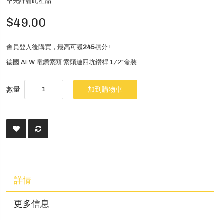
率先評論此產品
$49.00
會員登入後購買，最高可獲
245
積分 !
德國 ABW 電鑽索頭 索頭連四坑鑽桿 1/2"盒裝
數量
加到購物車
詳情
更多信息