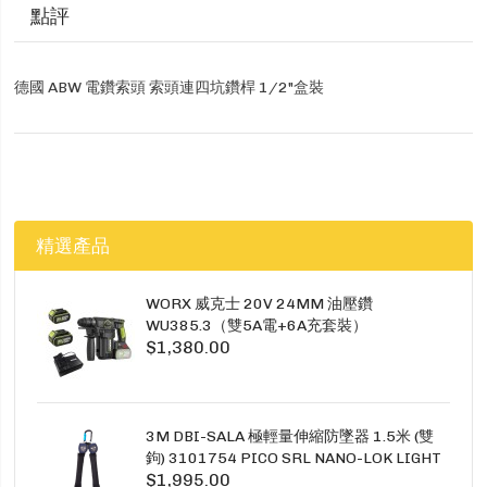
點評
德國 ABW 電鑽索頭 索頭連四坑鑽桿 1/2"盒裝
精選產品
WORX 威克士 20V 24MM 油壓鑽
WU385.3（雙5A電+6A充套裝）
$1,380.00
3M DBI-SALA 極輕量伸縮防墜器 1.5米 (雙
鉤) 3101754 PICO SRL NANO-LOK LIGHT
$1,995.00
1.5M TWINS