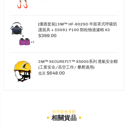
[優惠套裝] 3M™ HF-802SD 半面罩式呼吸防
護面具 + D3091 P100 顆粒物過濾棉 X3
$399.00
SECURE CLICK HF-802SD HF-800SD 系列
3M™ SECUREFIT™ X5000系列 透氣安全帽
(工業安全/高空工作/ 攀爬適用)
$648.00
低至
你可能會喜歡
相關貨品