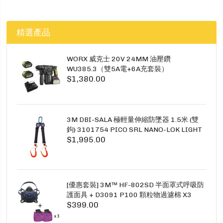
精選產品
WORX 威克士 20V 24MM 油壓鑽
WU385.3（雙5A電+6A充套裝）
$1,380.00
3M DBI-SALA 極輕量伸縮防墜器 1.5米 (雙
鉤) 3101754 PICO SRL NANO-LOK LIGHT
$1,995.00
1.5M TWINS
[優惠套裝] 3M™ HF-802SD 半面罩式呼吸防
護面具 + D3091 P100 顆粒物過濾棉 X3
$399.00
SECURE CLICK HF-802SD HF-800SD 系列