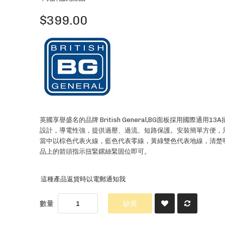
$399.00
英國享譽盛名的品牌 British General,BG面板採用國際通用1
設計，導電性強，提供過壓、過流、短路保護。安裝簡單方便，
當中以棕色代表火線，藍色代表零線，黃綠雙色代表地線，清楚
品上的箭頭指示扭緊鏍絲緊固位即可。
這種產品返貨時以電郵通知我
數量
缺貨