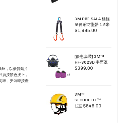
+6A充套裝）
3M DBI-SALA 極輕
量伸縮防墜器 1.5米
$1,995.00
(雙鉤) 3101754
PICO SRL NANO-
LOK LIGHT 1.5M
TWINS
[優惠套裝] 3M™
HF-802SD 半面罩
$399.00
式呼吸防護面具 +
3A插座，以優質銅片
D3091 P100 顆粒
只須按顏色接上，
物過濾棉 X3
明確，安裝時按產
SECURE CLICK HF-
802SD HF-800SD
3M™
系列
SECUREFIT™
$648.00
X5000系列 透氣安
低至
全帽 (工業安全/高空
工作/ 攀爬適用)