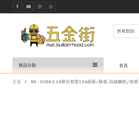
貨品分類
首頁
主頁
BG - 2USB 2.1A單位有掣13A插座/蘇底-拉絲鋼色/灰插 (型