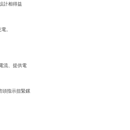
設計相得益
充電。
波電流、提供電
箭頭指示扭緊鏍