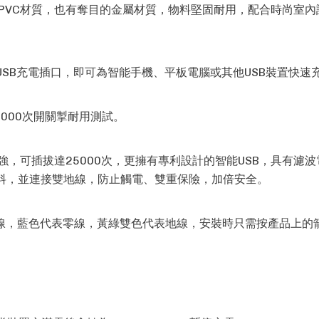
PVC材質，也有奪目的金屬材質，物料堅固耐用，配合時尚室內
入USB充電插口，即可為智能手機、平板電腦或其他USB裝置快速
000次開關掣耐用測試。
強，可插拔達25000次，更擁有專利設計的智能USB，具有濾
物料，並連接雙地線，防止觸電、雙重保險，加倍安全。
線，藍色代表零線，黃綠雙色代表地線，安裝時只需按產品上的