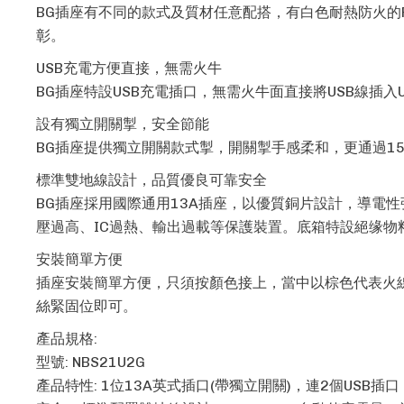
BG插座有不同的款式及質材任意配搭，有白色耐熱防火的
彰。
USB充電方便直接，無需火牛
BG插座特設USB充電插口，無需火牛面直接將USB線插
設有獨立開關掣，安全節能
BG插座提供獨立開關款式掣，開關掣手感柔和，更通過15
標準雙地線設計，品質優良可靠安全
BG插座採用國際通用13A插座，以優質銅片設計，導電性
壓過高、IC過熱、輸出過載等保護裝置。底箱特設絕缘
安裝簡單方便
插座安裝簡單方便，只須按顏色接上，當中以棕色代表火
絲緊固位即可。
產品規格:
型號: NBS21U2G
產品特性: 1位13A英式插口(帶獨立開關)，連2個USB插口