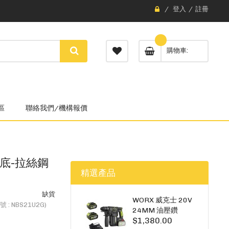
登入
註冊
購物車
區
聯絡我們/機構報價
/蘇底-拉絲鋼
精選產品
缺貨
WORX 威克士 20V
: NBS21U2G)
24MM 油壓鑽
$1,380.00
WU385.3（雙5A電