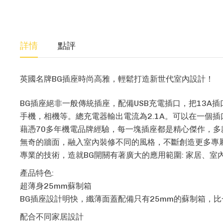
詳情
點評
英國名牌BG插座時尚高雅，輕鬆打造新世代室內設計！
BG插座絕非一般傳統插座，配備USB充電插口，把13A插口
手機，相機等。總充電器輸出電流為2.1A。可以在一個
藉憑70多年機電品牌經驗，每一塊插座都是精心傑作，
無奇的牆面，融入室內裝修不同的風格，不斷創造更多專
專業的技術，造就BG開關有著廣大的應用範圍: 家居、
產品特色:
超薄身25mm蘇制箱
BG插座設計明快，纖薄面蓋配備只有25mm的蘇制箱，
配合不同家居設計