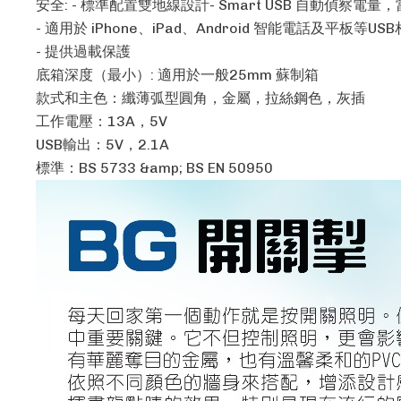
安全: - 標準配置雙地線設計- Smart USB 自動偵察電量
- 適用於 iPhone、iPad、Android 智能電話及平板等U
- 提供過載保護
底箱深度（最小）: 適用於一般25mm 蘇制箱
款式和主色：纖薄弧型圓角，金屬，拉絲鋼色，灰插
工作電壓：13A，5V
USB輸出：5V，2.1A
標準：BS 5733 &amp; BS EN 50950