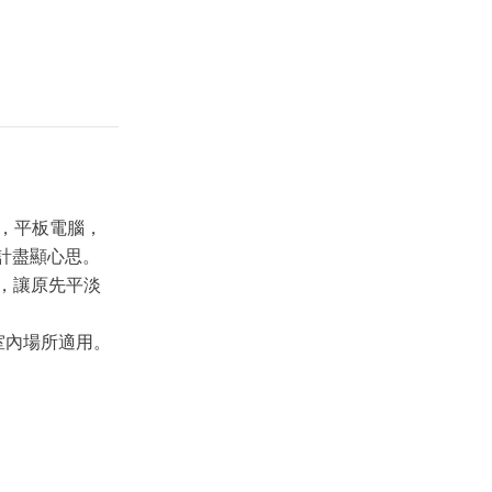
e，平板電腦，
計盡顯心思。
，讓原先平淡
室內場所適用。