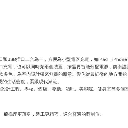
和USB插口二合為一，方便為小型電器充電，如iPad，iPhon
插口充電，也可以同時充兩個裝置，按需要智能分配電源，前衛設
多款多色，為室內設計帶來無盡的新意。帶你從最細微的地方開始
屬的生活態度，緊跟現代潮流。
室內設計工程、學校、酒店、餐廳、酒吧、美容院、健身室等多個
比一般插座更薄身，造工更精巧，適合普遍的蘇制位。