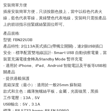
安裝簡單方便
插座安裝簡單方便，只須按顏色接上，當中以棕色代表火
線，藍色代表零線，黃綠雙色代表地線，安裝時只需按產品
上的箭頭指示扭緊鏍絲緊固位即可。
產品規格:
型號: FBN22U3B
產品特性: 2位13A英式插口(帶獨立開關)，連2個USB插口
安全: - 標準配置雙地線設計- Smart USB 自動偵察電量，當
裝置充滿電後會轉為Standby Mode 暫停充電
- 適用於 iPhone、iPad、Android 智能電話及平板等USB相
關產品
- 提供過載保護
底箱深度（最小）: 適用於一般25mm 蘇制箱
款式和主色：纖薄無螺絲平板，金屬，光面镍黑，黑插
工作電壓：13A，5V
USB輸出：5V，3.1A
標準：BS 5733 &amp; BS EN 50950