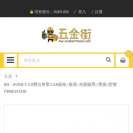
現有積分：0($0.00)
登入
註冊
主頁
BG - 2USB 3.1A雙位有掣13A插座/蘇底-光面鎳黑/黑插 (型號 :
FBN22U3B)