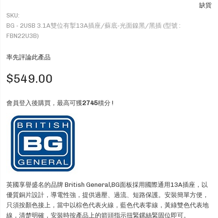
缺貨
SKU
BG - 2USB 3.1A雙位有掣13A插座/蘇底-光面鎳黑/黑插 (型號 :
FBN22U3B)
率先評論此產品
$549.00
會員登入後購買，最高可獲
2745
積分 !
英國享譽盛名的品牌 British General,BG面板採用國際通用13A插座，以
優質銅片設計，導電性強，提供過壓、過流、短路保護。安裝簡單方便，
只須按顏色接上，當中以棕色代表火線，藍色代表零線，黃綠雙色代表地
線，清楚明確，安裝時按產品上的箭頭指示扭緊鏍絲緊固位即可。