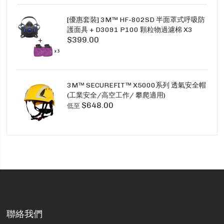
[優惠套裝] 3M™ HF-802SD 半面罩式呼吸防
護面具 + D3091 P100 顆粒物過濾棉 X3
$399.00
SECURE CLICK HF-802SD HF-800SD 系列
3M™ SECUREFIT™ X5000系列 透氣安全帽
(工業安全/高空工作/ 攀爬適用)
$648.00
低至
聯絡我們