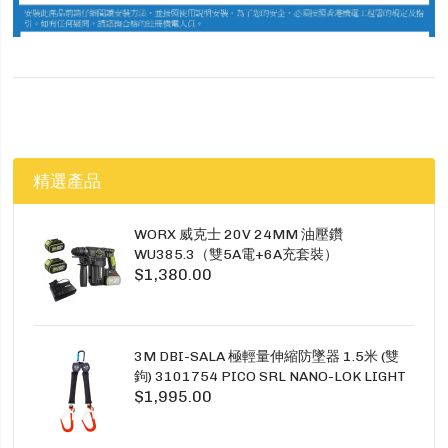
精選產品
WORX 威克士 20V 24MM 油壓鑽
WU385.3（雙5A電+6A充套裝）
$1,380.00
3M DBI-SALA 極輕量伸縮防墜器 1.5米 (雙
鉤) 3101754 PICO SRL NANO-LOK LIGHT
$1,995.00
1.5M TWINS