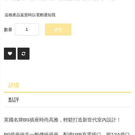
這種產品返貨時以電郵通知我
數量
缺貨
詳情
點評
英國名牌BG插座時尚高雅，輕鬆打造新世代室內設計！
BG插座絕非一般傳統插座，配備USB充電插口，把13A插口