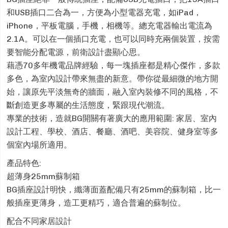
和USB插口二合為一，方便為小型電器充電，如iPad，
iPhone，平板電腦，手機，相機等。總充電器輸出電流為
2.1A。可以在一個插口充電，也可以同時充兩個裝置，按需
要智能分配電源，前衛設計盡顯心思。
藉憑70多年機電品牌經驗，每一塊插座都是精心傑作，多款
多色，為室內設計帶來無盡的新意。帶你從最細微的地方開
始，讓原先平淡無奇的牆面，融入室內裝修不同的風格，不
斷創造更多專屬的生活態度，緊跟現代潮流。
專業的技術，造就BG開關有著廣大的應用範圍: 家居、室內
設計工程、學校、酒店、餐廳、酒吧、美容院、健身室等多
個室內場所適用。
產品特色:
超薄身25mm蘇制箱
BG插座設計明快，纖薄面蓋配備只有25mm的蘇制箱，比一
般插座更薄身，造工更精巧，適合普遍的蘇制位。
配合不同家居設計