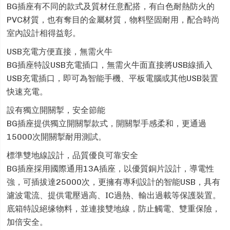
BG插座有不同的款式及質材任意配搭，有白色耐熱防火的
PVC材質，也有奪目的金屬材質，物料堅固耐用，配合時尚
室內設計相得益彰。
USB充電方便直接，無需火牛
BG插座特設USB充電插口，無需火牛面直接將USB線插入
USB充電插口，即可為智能手機、平板電腦或其他USB裝置
快速充電。
設有獨立開關掣，安全節能
BG插座提供獨立開關掣款式，開關掣手感柔和，更通過
15000次開關掣耐用測試。
標準雙地線設計，品質優良可靠安全
BG插座採用國際通用13A插座，以優質銅片設計，導電性
強，可插拔達25000次，更擁有專利設計的智能USB，具有
濾波電流、提供電壓過高、IC過熱、輸出過載等保護裝置。
底箱特設絕缘物料，並連接雙地線，防止觸電、雙重保險，
加倍安全。