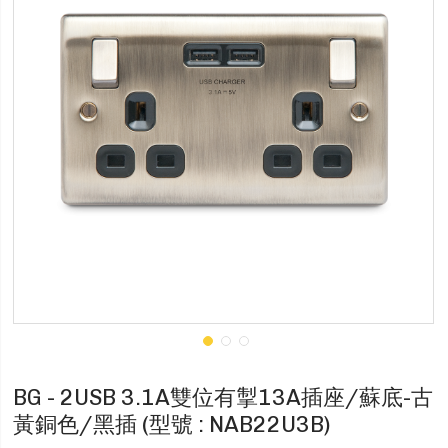
BG - 2USB 3.1A雙位有掣13A插座/蘇底-古
黃銅色/黑插 (型號 : NAB22U3B)