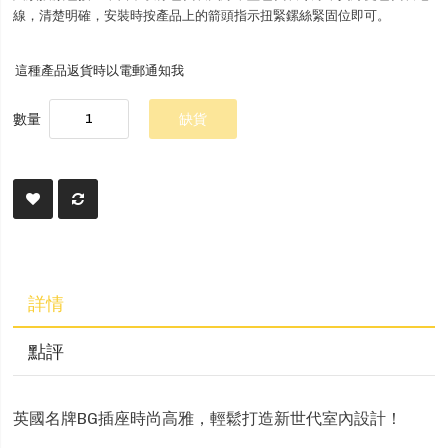
線，清楚明確，安裝時按產品上的箭頭指示扭緊鏍絲緊固位即可。
這種產品返貨時以電郵通知我
數量
缺貨
詳情
點評
英國名牌BG插座時尚高雅，輕鬆打造新世代室內設計！