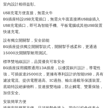
室內設計相得益彰。
USB充電方便直接，無需火牛
BG插座特設USB充電插口，無需火牛面直接將USB線插入
USB充電插口，即可為智能手機、平板電腦或其他USB裝置
快速充電。
設有獨立開關掣，安全節能
BG插座提供獨立開關掣款式，開關掣手感柔和，更通過
15000次開關掣耐用測試。
標準雙地線設計，品質優良可靠安全
BG插座採用國際通用13A插座，以優質銅片設計，導電性
強，可插拔達25000次，更擁有專利設計的智能USB，具有
濾波電流、提供電壓過高、IC過熱、輸出過載等保護裝置。
底箱特設絕缘物料，並連接雙地線，防止觸電、雙重保險，
加倍安全。
安裝簡單方便
插座安裝簡單方便，只須按顏色接上，當中以棕色代表火