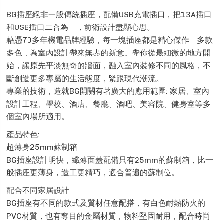
BG插座絕非一般傳統插座，配備USB充電插口，把13A插口
和USB插口二合為一，前衛設計盡顯心思。
藉憑70多年機電品牌經驗，每一塊插座都是精心傑作，多款
多色，為室內設計帶來無盡的新意。帶你從最細微的地方開
始，讓原先平淡無奇的牆面，融入室內裝修不同的風格，不
斷創造更多專屬的生活態度，緊跟現代潮流。
專業的技術，造就BG開關有著廣大的應用範圍: 家居、室內
設計工程、學校、酒店、餐廳、酒吧、美容院、健身室等多
個室內場所適用。
產品特色:
超薄身25mm蘇制箱
BG插座設計明快，纖薄面蓋配備只有25mm的蘇制箱，比一
般插座更薄身，造工更精巧，適合普遍的蘇制位。
配合不同家居設計
BG插座有不同的款式及質材任意配搭，有白色耐熱防火的
PVC材質，也有奪目的金屬材質，物料堅固耐用，配合時尚