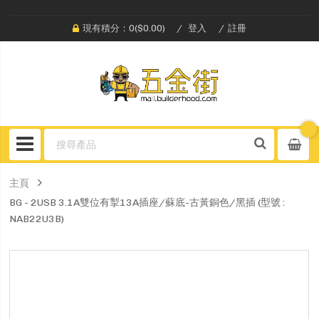
現有積分：0($0.00)
登入
註冊
主頁
BG - 2USB 3.1A雙位有掣13A插座/蘇底-古黃銅色/黑插 (型號 :
NAB22U3B)