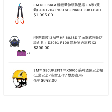
3M DBI-SALA 極輕量伸縮防墜器 1.5米 (雙
鉤) 3101754 PICO SRL NANO-LOK LIGHT
$1,995.00
1.5M TWINS
[優惠套裝] 3M™ HF-802SD 半面罩式呼吸防
護面具 + D3091 P100 顆粒物過濾棉 X3
$399.00
SECURE CLICK HF-802SD HF-800SD 系列
3M™ SECUREFIT™ X5000系列 透氣安全帽
(工業安全/高空工作/ 攀爬適用)
$648.00
低至