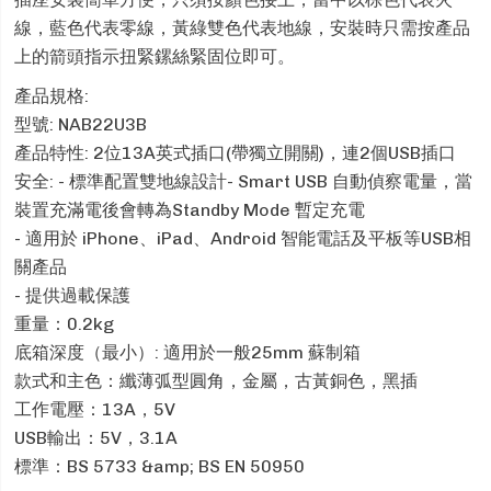
線，藍色代表零線，黃綠雙色代表地線，安裝時只需按產品
上的箭頭指示扭緊鏍絲緊固位即可。
產品規格:
型號: NAB22U3B
產品特性: 2位13A英式插口(帶獨立開關)，連2個USB插口
安全: - 標準配置雙地線設計- Smart USB 自動偵察電量，當
裝置充滿電後會轉為Standby Mode 暫定充電
- 適用於 iPhone、iPad、Android 智能電話及平板等USB相
關產品
- 提供過載保護
重量：0.2kg
底箱深度（最小）: 適用於一般25mm 蘇制箱
款式和主色：纖薄弧型圓角，金屬，古黃銅色，黑插
工作電壓：13A，5V
USB輸出：5V，3.1A
標準：BS 5733 &amp; BS EN 50950