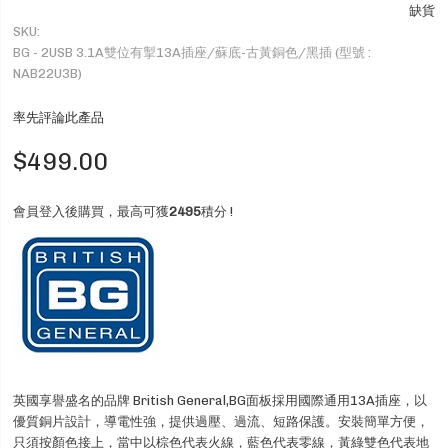
缺貨
SKU
BG - 2USB 3.1A雙位有掣13A插座/蘇底-古黃銅色/黑插 (型號 :
NAB22U3B)
率先評論此產品
$499.00
會員登入後購買，最高可獲
2495
積分 !
英國享譽盛名的品牌 British General,BG面板採用國際通用13A插座，以
優質銅片設計，導電性強，提供過壓、過流、短路保護。安裝簡單方便，
只須按顏色接上，當中以棕色代表火線，藍色代表零線，黃綠雙色代表地