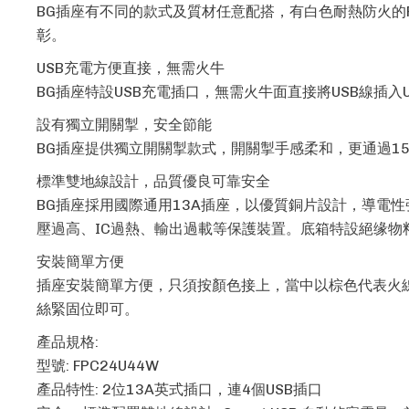
BG插座有不同的款式及質材任意配搭，有白色耐熱防火的
彰。
USB充電方便直接，無需火牛
BG插座特設USB充電插口，無需火牛面直接將USB線插
設有獨立開關掣，安全節能
BG插座提供獨立開關掣款式，開關掣手感柔和，更通過15
標準雙地線設計，品質優良可靠安全
BG插座採用國際通用13A插座，以優質銅片設計，導電性
壓過高、IC過熱、輸出過載等保護裝置。底箱特設絕缘
安裝簡單方便
插座安裝簡單方便，只須按顏色接上，當中以棕色代表火
絲緊固位即可。
產品規格:
型號: FPC24U44W
產品特性: 2位13A英式插口，連4個USB插口