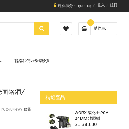
登入
註冊
現有積分：0($0.00)
購物車
區
聯絡我們/機構報價
-光面鉻鋼/
精選產品
FPC24U44W)
缺貨
WORX 威克士 20V
24MM 油壓鑽
$1,380.00
WU385.3（雙5A電