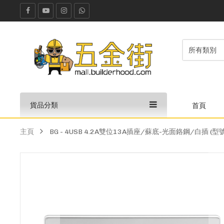
貨品分類
首頁
主頁
BG - 4USB 4.2A雙位13A插座/蘇底-光面鉻鋼/白插 (型號 