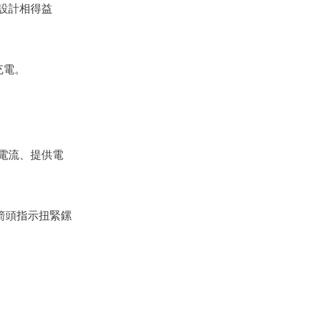
設計相得益
充電。
波電流、提供電
箭頭指示扭緊鏍