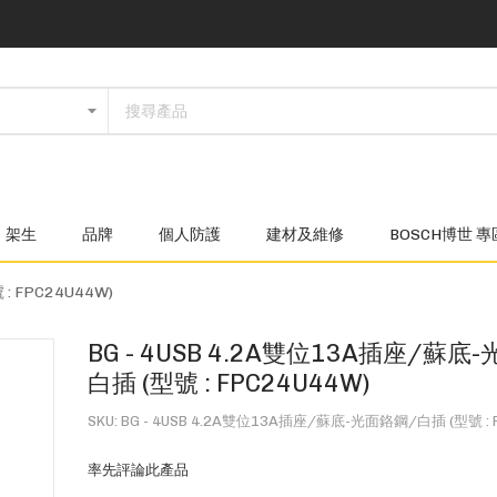
架生
品牌
個人防護
建材及維修
BOSCH博世 專
: FPC24U44W)
BG - 4USB 4.2A雙位13A插座/蘇底
白插 (型號 : FPC24U44W)
SKU
BG - 4USB 4.2A雙位13A插座/蘇底-光面鉻鋼/白插 (型號 : 
率先評論此產品