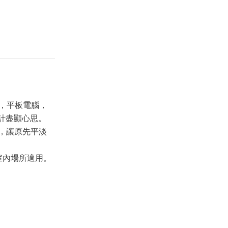
e，平板電腦，
計盡顯心思。
，讓原先平淡
室內場所適用。