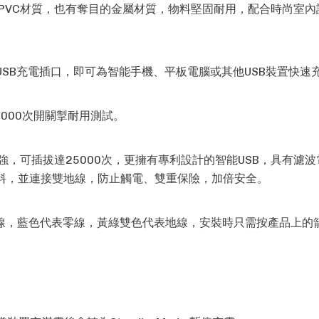
PVC材質，也有奪目的金屬材質，物料堅固耐用，配合時尚室內
入USB充電插口，即可為智能手機、平板電腦或其他USB裝置快速
000次開關掣耐用測試。
強，可插拔達25000次，更擁有專利設計的智能USB，具有濾
物料，並連接雙地線，防止觸電、雙重保險，加倍安全。
線，藍色代表零線，黃綠雙色代表地線，安裝時只需按產品上的