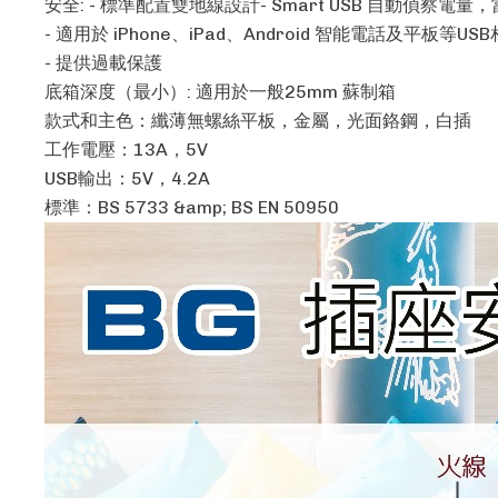
安全: - 標準配置雙地線設計- Smart USB 自動偵察電量
- 適用於 iPhone、iPad、Android 智能電話及平板等U
- 提供過載保護
底箱深度（最小）: 適用於一般25mm 蘇制箱
款式和主色：纖薄無螺絲平板，金屬，光面鉻鋼，白插
工作電壓：13A，5V
USB輸出：5V，4.2A
標準：BS 5733 &amp; BS EN 50950