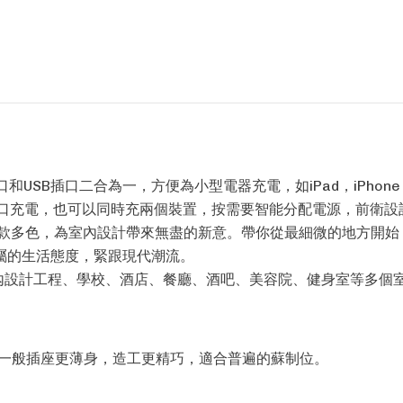
和USB插口二合為一，方便為小型電器充電，如iPad，iPhon
插口充電，也可以同時充兩個裝置，按需要智能分配電源，前衛設
多款多色，為室內設計帶來無盡的新意。帶你從最細微的地方開始
屬的生活態度，緊跟現代潮流。
室內設計工程、學校、酒店、餐廳、酒吧、美容院、健身室等多個
比一般插座更薄身，造工更精巧，適合普遍的蘇制位。