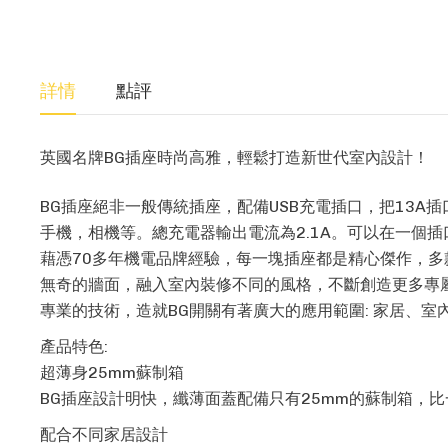
詳情
點評
英國名牌BG插座時尚高雅，輕鬆打造新世代室內設計！
BG插座絕非一般傳統插座，配備USB充電插口，把13A插口
手機，相機等。總充電器輸出電流為2.1A。可以在一個
藉憑70多年機電品牌經驗，每一塊插座都是精心傑作，
無奇的牆面，融入室內裝修不同的風格，不斷創造更多專
專業的技術，造就BG開關有著廣大的應用範圍: 家居、
產品特色:
超薄身25mm蘇制箱
BG插座設計明快，纖薄面蓋配備只有25mm的蘇制箱，
配合不同家居設計