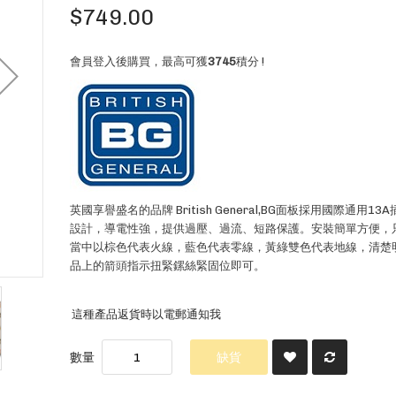
$749.00
會員登入後購買，最高可獲
3745
積分 !
英國享譽盛名的品牌 British General,BG面板採用國際通用1
設計，導電性強，提供過壓、過流、短路保護。安裝簡單方便，
當中以棕色代表火線，藍色代表零線，黃綠雙色代表地線，清楚
品上的箭頭指示扭緊鏍絲緊固位即可。
這種產品返貨時以電郵通知我
數量
缺貨