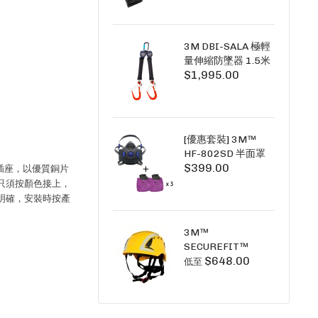
+6A充套裝）
3M DBI-SALA 極輕
量伸縮防墜器 1.5米
$1,995.00
(雙鉤) 3101754
PICO SRL NANO-
LOK LIGHT 1.5M
TWINS
[優惠套裝] 3M™
HF-802SD 半面罩
$399.00
式呼吸防護面具 +
3A插座，以優質銅片
D3091 P100 顆粒
只須按顏色接上，
物過濾棉 X3
明確，安裝時按產
SECURE CLICK HF-
802SD HF-800SD
3M™
系列
SECUREFIT™
$648.00
X5000系列 透氣安
低至
全帽 (工業安全/高空
工作/ 攀爬適用)