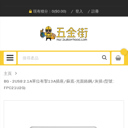
現有積分：0($0.00)
登入
註冊
主頁
BG - 2USB 2.1A單位有掣13A插座/蘇底-光面鉻鋼/灰插 (型號 :
FPC21U2G)