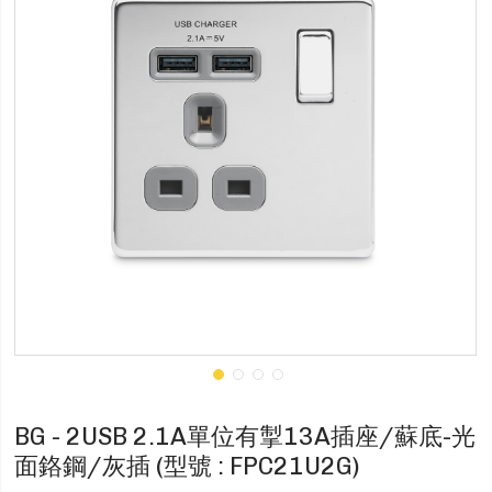
BG - 2USB 2.1A單位有掣13A插座/蘇底-光
面鉻鋼/灰插 (型號 : FPC21U2G)