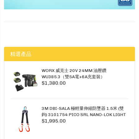
精選產品
WORX 威克士 20V 24MM 油壓鑽
WU385.3（雙5A電+6A充套裝）
$1,380.00
3M DBI-SALA 極輕量伸縮防墜器 1.5米 (雙
鉤) 3101754 PICO SRL NANO-LOK LIGHT
$1,995.00
1.5M TWINS