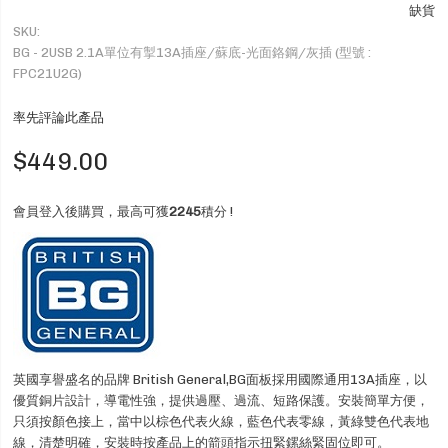
缺貨
SKU
BG - 2USB 2.1A單位有掣13A插座/蘇底-光面鉻鋼/灰插 (型號 :
FPC21U2G)
率先評論此產品
$449.00
會員登入後購買，最高可獲
2245
積分 !
英國享譽盛名的品牌 British General,BG面板採用國際通用13A插座，以
優質銅片設計，導電性強，提供過壓、過流、短路保護。安裝簡單方便，
只須按顏色接上，當中以棕色代表火線，藍色代表零線，黃綠雙色代表地
線，清楚明確，安裝時按產品上的箭頭指示扭緊鏍絲緊固位即可。