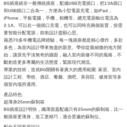
BG插座絕非一般傳統插座，配備USB充電插口，把13A插口
和USB插口二合為一，方便為小型電器充電，如iPad，
iPhone，平板電腦，手機，相機等。總充電器輸出電流為
2.1A。可以在一個插口充電，也可以同時充兩個裝置，按需
要智能分配電源，前衛設計盡顯心思。
藉憑70多年機電品牌經驗，每一塊插座都是精心傑作，多款
多色，為室內設計帶來無盡的新意。帶你從最細微的地方開
始，讓原先平淡無奇的牆面，融入室內裝修不同的風格，不
斷創造更多專屬的生活態度，緊跟現代潮流。
專業的技術，造就BG開關有著廣大的應用範圍: 家居、室內
設計工程、學校、酒店、餐廳、酒吧、美容院、健身室等多
個室內場所適用。
產品特色:
超薄身25mm蘇制箱
BG插座設計明快，纖薄面蓋配備只有25mm的蘇制箱，比一
般插座更薄身，造工更精巧，適合普遍的蘇制位。
配合不同家居設計