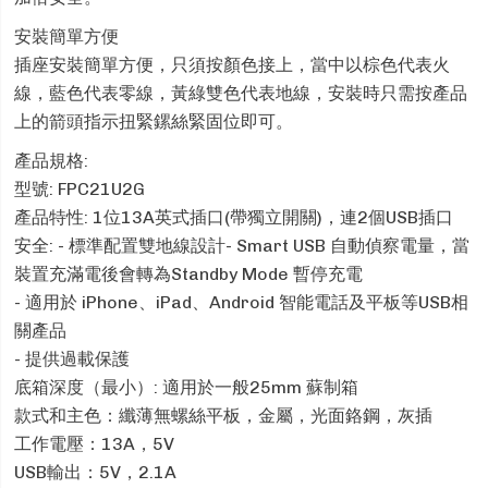
安裝簡單方便
插座安裝簡單方便，只須按顏色接上，當中以棕色代表火
線，藍色代表零線，黃綠雙色代表地線，安裝時只需按產品
上的箭頭指示扭緊鏍絲緊固位即可。
產品規格:
型號: FPC21U2G
產品特性: 1位13A英式插口(帶獨立開關)，連2個USB插口
安全: - 標準配置雙地線設計- Smart USB 自動偵察電量，當
裝置充滿電後會轉為Standby Mode 暫停充電
- 適用於 iPhone、iPad、Android 智能電話及平板等USB相
關產品
- 提供過載保護
底箱深度（最小）: 適用於一般25mm 蘇制箱
款式和主色：纖薄無螺絲平板，金屬，光面鉻鋼，灰插
工作電壓：13A，5V
USB輸出：5V，2.1A