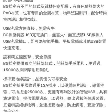
BG插座有不同的款式及質材任意配搭，有白色耐熱防火的
PVC材質，也有奪目的金屬材質，物料堅固耐用，配合時尚
室內設計相得益彰。
USB充電方便直接，無需火牛
BG插座特設USB充電插口，無需火牛面直接將USB線插入
USB充電插口，即可為智能手機、平板電腦或其他USB裝置
快速充電。
設有獨立開關掣，安全節能
BG插座提供獨立開關掣款式，開關掣手感柔和，更通過
15000次開關掣耐用測試。
標準雙地線設計，品質優良可靠安全
BG插座採用國際通用13A插座，以優質銅片設計，導電性
強，可插拔達25000次，更擁有專利設計的智能USB，具有
濾波電流、提供電壓過高、IC過熱、輸出過載等保護裝置。
底箱特設絕缘物料，並連接雙地線，防止觸電、雙重保險，
加倍安全。