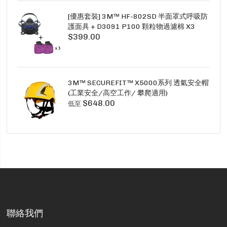
[優惠套裝] 3M™ HF-802SD 半面罩式呼吸防
護面具 + D3091 P100 顆粒物過濾棉 X3
$399.00
SECURE CLICK HF-802SD HF-800SD 系列
3M™ SECUREFIT™ X5000系列 透氣安全帽
(工業安全/高空工作/ 攀爬適用)
$648.00
低至
聯絡我們