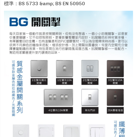
標準：BS 5733 &amp; BS EN 50950