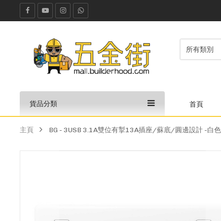
貨品分類
首頁
主頁
BG - 3USB 3.1A雙位有掣13A插座/蘇底/圓邊設計 -白色 (