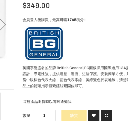
$349.00
會員登入後購買，最高可獲
1745
積分 !
英國享譽盛名的品牌 British General,BG面板採用國際通用1
設計，導電性強，提供過壓、過流、短路保護。安裝簡單方便，
當中以棕色代表火線，藍色代表零線，黃綠雙色代表地線，清楚
品上的箭頭指示扭緊鏍絲緊固位即可。
這種產品返貨時以電郵通知我
數量
缺貨