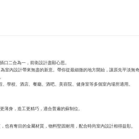
SB插口二合為一，前衛設計盡顯心思。
，為室內設計帶來無盡的新意。帶你從最細微的地方開始，讓原先平淡無
。
工程、學校、酒店、餐廳、酒吧、美容院、健身室等多個室內場所適用。
座更薄身，造工更精巧，適合普遍的蘇制位。
材質，也有奪目的金屬材質，物料堅固耐用，配合時尚室內設計相得益彰。