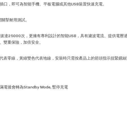
充電插口，即可為智能手機、平板電腦或其他USB裝置快速充電。
開關掣耐用測試。
拔達25000次，更擁有專利設計的智能USB，具有濾波電流、提供電壓過
、雙重保險，加倍安全。
代表零線，黃綠雙色代表地線，安裝時只需按產品上的箭頭指示扭緊鏍絲
電後會轉為Standby Mode, 暫停充電
品