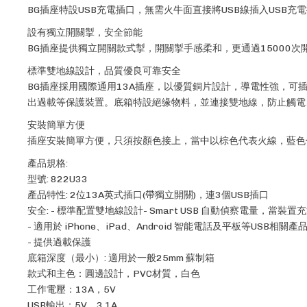
BG插座特設USB充電插口，無需火牛面直接將USB線插入USB
設有獨立開關掣，安全節能
BG插座提供獨立開關款式掣，開關掣手感柔和，更通過15000次
標準雙地線設計，品質優良可靠安全
BG插座採用國際通用13A插座，以優質銅片設計，導電性強，可插
出過載等保護裝置。底箱特設絕缘物料，並連接雙地線，防止觸電
安裝簡單方便
插座安裝簡單方便，只須按顏色接上，當中以棕色代表火線，藍色
產品規格:
型號: 822U33
產品特性: 2位13A英式插口(帶獨立開關)，連3個USB插口
安全: - 標準配置雙地線設計- Smart USB 自動偵察電量，當裝置充滿
- 適用於 iPhone、iPad、Android 智能電話及平板等USB相關產
- 提供過載保護
底箱深度（最小）: 適用於一般25mm 蘇制箱
款式和主色：圓邊設計，PVC材質，白色
工作電壓：13A，5V
USB輸出：5V，3.1A