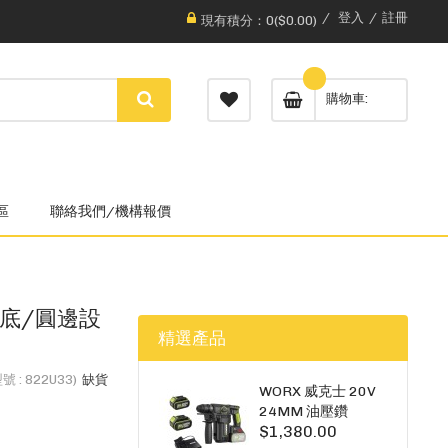
登入
註冊
現有積分：0($0.00)
購物車
區
聯絡我們/機構報價
/蘇底/圓邊設
精選產品
 : 822U33)
缺貨
WORX 威克士 20V
24MM 油壓鑽
$1,380.00
WU385.3（雙5A電