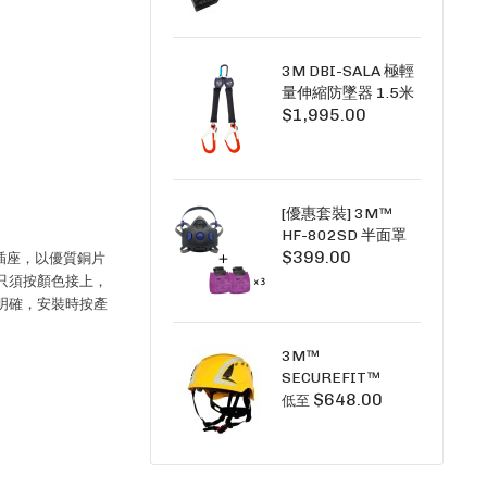
+6A充套裝）
3M DBI-SALA 極輕
量伸縮防墜器 1.5米
$1,995.00
(雙鉤) 3101754
PICO SRL NANO-
LOK LIGHT 1.5M
TWINS
[優惠套裝] 3M™
HF-802SD 半面罩
$399.00
式呼吸防護面具 +
3A插座，以優質銅片
D3091 P100 顆粒
只須按顏色接上，
物過濾棉 X3
明確，安裝時按產
SECURE CLICK HF-
802SD HF-800SD
3M™
系列
SECUREFIT™
$648.00
X5000系列 透氣安
低至
全帽 (工業安全/高空
工作/ 攀爬適用)