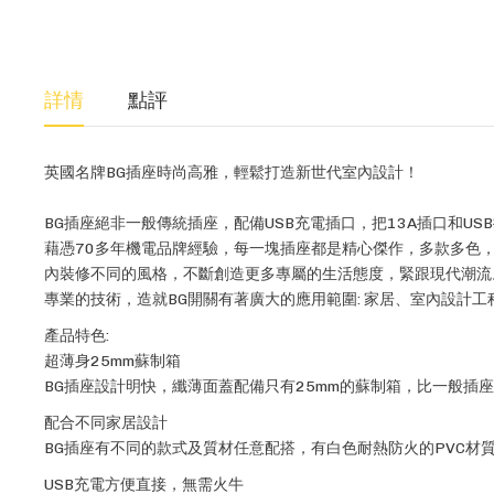
詳情
點評
英國名牌BG插座時尚高雅，輕鬆打造新世代室內設計！
BG插座絕非一般傳統插座，配備USB充電插口，把13A插口和U
藉憑70多年機電品牌經驗，每一塊插座都是精心傑作，多款多色
內裝修不同的風格，不斷創造更多專屬的生活態度，緊跟現代潮流
專業的技術，造就BG開關有著廣大的應用範圍: 家居、室內設計
產品特色:
超薄身25mm蘇制箱
BG插座設計明快，纖薄面蓋配備只有25mm的蘇制箱，比一般插
配合不同家居設計
BG插座有不同的款式及質材任意配搭，有白色耐熱防火的PVC
USB充電方便直接，無需火牛