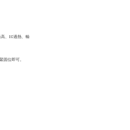
高、IC過熱、輸
緊固位即可。