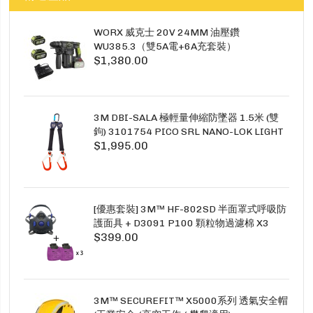
WORX 威克士 20V 24MM 油壓鑽
WU385.3（雙5A電+6A充套裝）
$1,380.00
3M DBI-SALA 極輕量伸縮防墜器 1.5米 (雙
鉤) 3101754 PICO SRL NANO-LOK LIGHT
$1,995.00
1.5M TWINS
[優惠套裝] 3M™ HF-802SD 半面罩式呼吸防
護面具 + D3091 P100 顆粒物過濾棉 X3
$399.00
SECURE CLICK HF-802SD HF-800SD 系列
3M™ SECUREFIT™ X5000系列 透氣安全帽