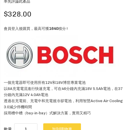
率先評論此產品
$328.00
會員登入後購買，最高可獲
1640
積分 !
一個充電器即可使用所有12V和18V博世專業電池
以8A充電電流進行快速充電，可在46分鐘內充滿18V 5.5Ah電池，在37
分鐘內充滿12V 4.0Ah電池
透過在充電前、充電中和充電後冷卻電池，利用智慧Active Air Cooling
3.0減少停機時間
採用槽中槽（bay-in-bay）式解決方案，實用又精巧
數量
加到購物車