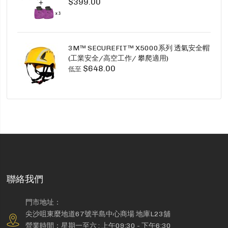
$399.00
SECURE CLICK HF-802SD HF-800SD 系列
3M™ SECUREFIT™ X5000系列 透氣安全帽
(工業安全/高空工作/ 攀爬適用)
$648.00
低至
聯絡我們
門市地址：
尖沙咀東麼地道67號半島中心商場 地庫L23舖
營業時間：星期一至六 : 上午09:30 - 下午6:30