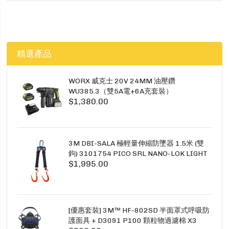
精選產品
WORX 威克士 20V 24MM 油壓鑽
WU385.3（雙5A電+6A充套裝）
$1,380.00
3M DBI-SALA 極輕量伸縮防墜器 1.5米 (雙
鉤) 3101754 PICO SRL NANO-LOK LIGHT
$1,995.00
1.5M TWINS
[優惠套裝] 3M™ HF-802SD 半面罩式呼吸防
護面具 + D3091 P100 顆粒物過濾棉 X3