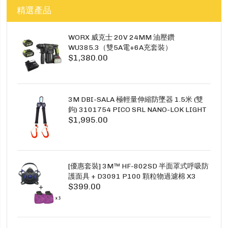
精選產品
WORX 威克士 20V 24MM 油壓鑽
WU385.3（雙5A電+6A充套裝）
$1,380.00
3M DBI-SALA 極輕量伸縮防墜器 1.5米 (雙
鉤) 3101754 PICO SRL NANO-LOK LIGHT
$1,995.00
1.5M TWINS
[優惠套裝] 3M™ HF-802SD 半面罩式呼吸防
護面具 + D3091 P100 顆粒物過濾棉 X3
$399.00
SECURE CLICK HF-802SD HF-800SD 系列