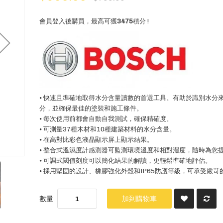
會員登入後購買，最高可獲
3475
積分 !
⦁ 快速且準確地取得水分含量讀數的首選工具。有助於識別水分
分，並確保最佳的塗裝和施工條件。
⦁ 每次使用前都會自動自我測試，確保精確度。
⦁ 可測量37種木材和10種建築材料的水分含量。
⦁ 在高對比彩色液晶顯示屏上顯示結果。
⦁ 整合式溫濕度計感測器可監測環境溫度和相對濕度，隨時為您
⦁ 可調式閾值刻度可以簡化結果的解讀，更輕鬆準確地評估。
⦁ 採用堅固的設計、橡膠強化外殼和IP65防護等級，可承受嚴
數量
加到購物車