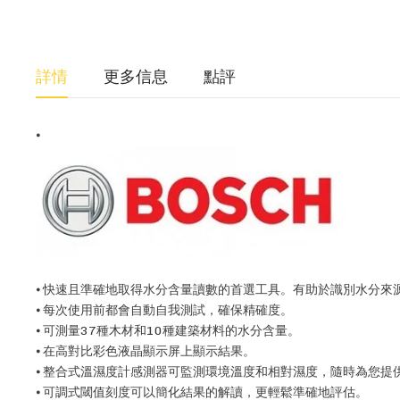
詳情
更多信息
點評
⦁
⦁ 快速且準確地取得水分含量讀數的首選工具。有助於識別水分
⦁ 每次使用前都會自動自我測試，確保精確度。
⦁ 可測量37種木材和10種建築材料的水分含量。
⦁ 在高對比彩色液晶顯示屏上顯示結果。
⦁ 整合式溫濕度計感測器可監測環境溫度和相對濕度，隨時為您提
⦁ 可調式閾值刻度可以簡化結果的解讀，更輕鬆準確地評估。