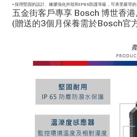
⦁ 採用堅固的設計、橡膠強化外殼和IP65防護等級，可承受嚴苛
五金街客戶專享 Bosch 博世香
(贈送的3個月保養需於Bosch官方