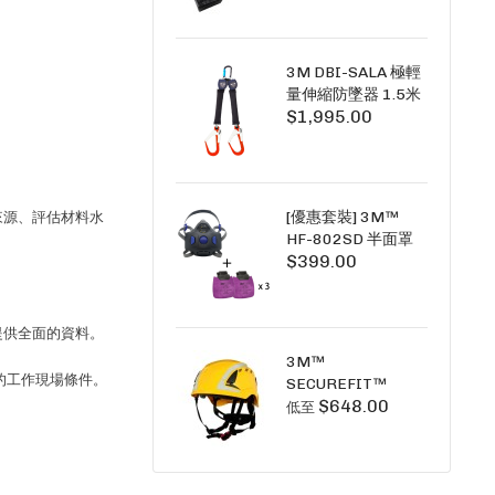
+6A充套裝）
3M DBI-SALA 極輕
量伸縮防墜器 1.5米
$1,995.00
(雙鉤) 3101754
PICO SRL NANO-
LOK LIGHT 1.5M
TWINS
[優惠套裝] 3M™
來源、評估材料水
HF-802SD 半面罩
$399.00
式呼吸防護面具 +
D3091 P100 顆粒
物過濾棉 X3
SECURE CLICK HF-
提供全面的資料。
802SD HF-800SD
3M™
系列
苛的工作現場條件。
SECUREFIT™
$648.00
X5000系列 透氣安
低至
全帽 (工業安全/高空
工作/ 攀爬適用)