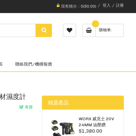
登入
註冊
現有積分：0($0.00)
購物車
區
聯絡我們/機構報價
與木材濕度計
精選產品
有貨
WORX 威克士 20V
24MM 油壓鑽
$1,380.00
WU385.3（雙5A電