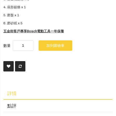
4. 扇形鋸條 x 1
5. 磨盤 x 1
6. 磨砂紙 x 5
五金街客戶專享Bosch電動工具一年保養
數量
加到購物車
詳情
點評