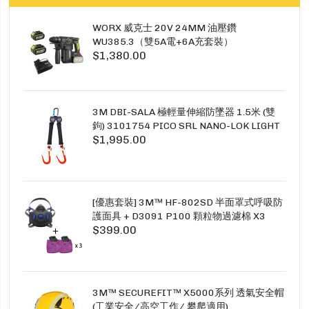
WORX 威克士 20V 24MM 油壓鑽
WU385.3（雙5A電+6A充套裝）
$1,380.00
3M DBI-SALA 極輕量伸縮防墜器 1.5米 (雙
鉤) 3101754 PICO SRL NANO-LOK LIGHT
$1,995.00
1.5M TWINS
[優惠套裝] 3M™ HF-802SD 半面罩式呼吸防
護面具 + D3091 P100 顆粒物過濾棉 X3
$399.00
SECURE CLICK HF-802SD HF-800SD 系列
3M™ SECUREFIT™ X5000系列 透氣安全帽
(工業安全/高空工作/ 攀爬適用)