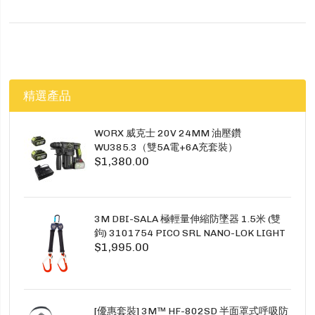
精選產品
WORX 威克士 20V 24MM 油壓鑽
WU385.3（雙5A電+6A充套裝）
$1,380.00
3M DBI-SALA 極輕量伸縮防墜器 1.5米 (雙
鉤) 3101754 PICO SRL NANO-LOK LIGHT
$1,995.00
1.5M TWINS
[優惠套裝] 3M™ HF-802SD 半面罩式呼吸防