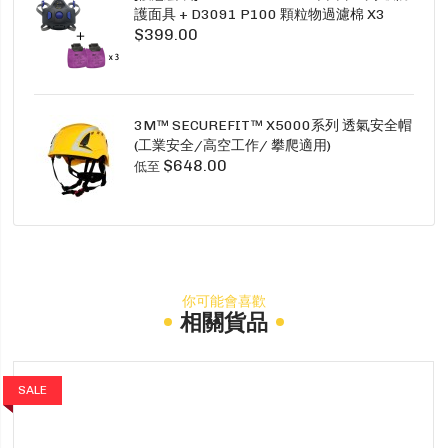
護面具 + D3091 P100 顆粒物過濾棉 X3
$399.00
SECURE CLICK HF-802SD HF-800SD 系列
3M™ SECUREFIT™ X5000系列 透氣安全帽
(工業安全/高空工作/ 攀爬適用)
$648.00
低至
你可能會喜歡
相關貨品
SALE